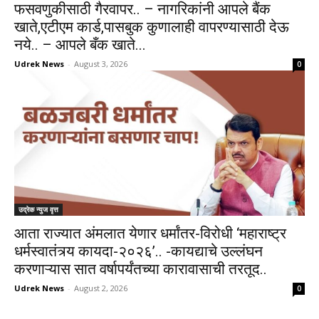
फसवणुकीसाठी गैरवापर.. – नागरिकांनी आपले बैंक
खाते,एटीएम कार्ड,पासबुक कुणालाही वापरण्यासाठी देऊ
नये.. – आपले बँक खाते...
Udrek News
-
August 3, 2026
0
उद्रेक न्युज वृत्त
आता राज्यात अंमलात येणार धर्मांतर-विरोधी ‘महाराष्ट्र
धर्मस्वातंत्र्य कायदा-२०२६’.. -कायद्याचे उल्लंघन
करणाऱ्यास सात वर्षापर्यंतच्या कारावासाची तरतूद..
Udrek News
-
August 2, 2026
0