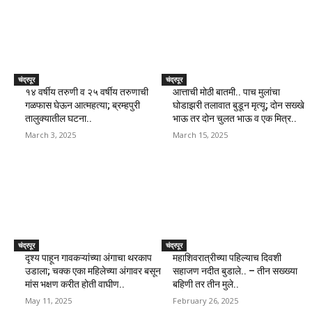
चंद्रपूर
चंद्रपूर
१४ वर्षीय तरुणी व २५ वर्षीय तरुणाची
आत्ताची मोठी बातमी.. पाच मुलांचा
गळफास घेऊन आत्महत्या; ब्रम्हपुरी
घोडाझरी तलावात बुडून मृत्यू; दोन सख्खे
तालुक्यातील घटना..
भाऊ तर दोन चुलत भाऊ व एक मित्र..
March 3, 2025
March 15, 2025
चंद्रपूर
चंद्रपूर
दृश्य पाहून गावकऱ्यांच्या अंगाचा थरकाप
महाशिवरात्रीच्या पहिल्याच दिवशी
उडाला; चक्क एका महिलेच्या अंगावर बसून
सहाजण नदीत बुडाले.. – तीन सख्ख्या
मांस भक्षण करीत होती वाघीण..
बहिणी तर तीन मुले..
May 11, 2025
February 26, 2025