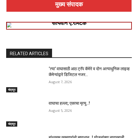
मुख्य संपादक
सत्यवान ए.रामटेके
RELATED ARTICLES
‘त्या’ वाघासाठी आठ ट्रॅप कॅमेरे व दोन अत्याधुनिक लाइव्ह
कॅमेऱ्यांद्वारे डिजिटल नजर..
August 7, 2026
चंद्रपूर
वाघाचा हल्ला; एकाचा मृत्यू..!
August 5, 2026
चंद्रपूर
बांधकाम कामगारांनो सावधान..! योजनांच्या नावाखाली