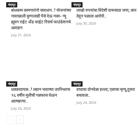
चंद्रपूर
चंद्रपूर
बांधकाम कामगारांनो सावधान..! योजनांच्या
लाखो रुपयांचा विदेशी दारूसाठा जप्त; कार
नावाखाली कुणालाही पैसे देऊ नका- न्यू
ठेवून पळाला आरोपी..
ह्यूमन राईट अँड फाईट रिसर्च फाउंडेशनचे
July 30, 2026
आवाहन
July 31, 2026
चंद्रपूर
चंद्रपूर
धक्कादायक..! लहान भावाच्या उपस्थितच
वाघाचा दोनवेळा हल्ला; एकाचा मृत्यू,दुसरा
१६ वर्षीय मुलीची गळफास घेऊन
बचावला..
आत्महत्या..
July 24, 2026
July 26, 2026