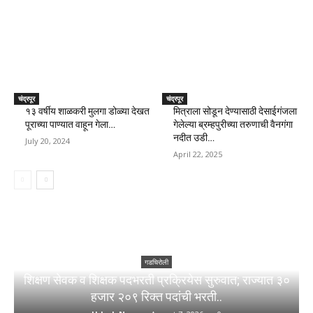
चंद्रपूर
चंद्रपूर
१३ वर्षीय शाळकरी मुलगा डोळ्या देखत
मित्राला सोडून देण्यासाठी देसाईगंजला
पूराच्या पाण्यात वाहून गेला…
गेलेल्या ब्रम्हपुरीच्या तरुणाची वैनगंगा
नदीत उडी…
July 20, 2024
April 22, 2025
गडचिरोली
शिक्षण सेवक व शिक्षक पदभरती प्रक्रियेस सुरुवात; राज्यात ३०
हजार २०९ रिक्त पदांची भरती..