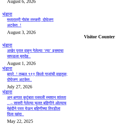
August 6, 2026
लाल,काळे झेंडे; आता
पहिल्यांदाच फडकणार तिरंगा..
भंडारा
Udrek News
-
August 8, 2026
मध्यरात्री गोवंश तस्करी; दोघेजण
0
अटकेत..!
August 3, 2026
Visitor Counter
भंडारा
अखेर पुरात वाहून गेलेल्या ‘त्या’ इसमाचा
सापडला मृतदेह..
August 1, 2026
भंडारा
बापरे..! तब्बल १९९ किलो गाजांची वाहतूक;
दोघेजण अटकेत..
July 27, 2026
भंडारा
अन् क्षणात कुटूंबात पसरली स्मशान शांतता
.. – सासरी गेलेल्या चुलत बहिणीने ओल्याच
मेहंदीने परत येऊन बहिणीच्या तिरडीला
दिला खांदा..
May 22, 2025