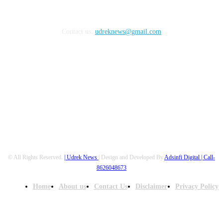
लेखक किंवा जाहिरातदारच आहे.
Registration No-UDYAM-10-0004826
Contact us:
udreknews@gmail.com
FOLLOW US
© All Rights Reserved.
| Udrek News
| Design and Developed By
Adsinfi Digital
| Call-
8626048673
Home
About us
Contact Us
Disclaimer
Privacy Policy