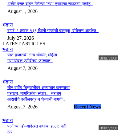
अखेर पुरात वाहून गेलेल्या ‘त्या’ इसमाचा सापडला मृतदेह..
August 1, 2026
भंडारा
बापरे..! तब्बल १९९ किलो गाजांची वाहतूक; दोघेजण अटकेत..
July 27, 2026
LATEST ARTICLES
भंडारा
सात हजाराची लाच भोवली; महिला
उद्रेक न्युज वृत्त
ग्रामसेवक एसीबीच्या जाळ्यात..
एकेकाळी ज्या भागात फडकायचे
August 7, 2026
लाल,काळे झेंडे; आता
पहिल्यांदाच फडकणार तिरंगा..
भंडारा
तीन वर्षीय चिमुकलीवर अत्याचार करण्याचा
Udrek News
-
August 8, 2026
प्रयत्न; नागरिकांचा संताप.. -नराधम
0
आरोपीचे वकीलपत्र न घेण्याची मागणी..
August 7, 2026
Recent News
भंडारा
पत्नीच्या डोळ्यादेखत वाघाचा हल्ला; पती
उद्रेक न्युज वृत्त
ठार..
एकेकाळी ज्या भागात फडकायचे