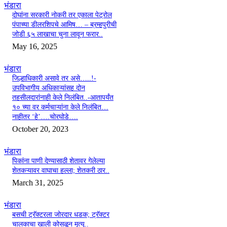
भंडारा
दोघांना सरकारी नोकरी तर एकाला पेट्रोल
पंपाच्या डीलरशिपचे आमिष… – ब्रम्हपुरीची
जोडी ६५ लाखाचा चुना लावून फरार..
May 16, 2025
भंडारा
जिल्हाधिकारी असावे तर असे…..!-
उपविभागीय अधिकाऱ्यांसह दोन
तहसीलदारांनाही केले निलंबित..-आतापर्यंत
१० च्या वर कर्मचाऱ्यांना केले निलंबित…
नाहीतर ‘हे’….चोरघोडे….
October 20, 2023
भंडारा
पिकांना पाणी देण्यासाठी शेतावर गेलेल्या
शेतकऱ्यावर वाघाचा हल्ला; शेतकरी ठार..
March 31, 2025
भंडारा
बसची ट्रॅक्टरला जोरदार धडक; ट्रॅक्टर
चालकाचा खाली कोसळून मृत्यू..