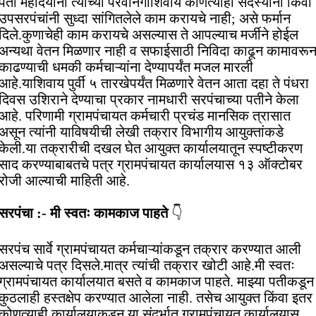
पती महोदयांनी त्यांच्या परवानगीशिवाय कोणत्याही सदस्यांनी किंवा
उपसरपंचांनी सुध्दा सांगितलेले काम करायचे नाही; असे फर्मान
दिले.कुणाचेही काम करायचे असल्यास ते आपल्याच मर्जीने होईल
अन्यथा वेतन मिळणार नाही व सफाईसाठी निविदा काढून कामावरू
काढण्याची धमकी कर्मचाऱ्यांना देण्यापर्यंत मजल मारली
आहे.याशिवाय पुर्वी ५ तारखेपर्यंत मिळणारे वेतन आता दहा ते पंधरा
दिवस उशिराने देण्याचा प्रकार नामधारी सरपंचाच्या पतीने केला
आहे. परिणामी ग्रामपंचायत कर्मचारी प्रचंड मानसिक त्रासात
असून त्यांनी याविषयीची लेखी तक्रार विभागीय आयुक्तांकडे
केली.या तक्रारीची दखल घेत आयुक्त कार्यालयातून स्पष्टीकरण
साद करण्याबाबतचे पत्र ग्रामपंचायत कार्यालयास १३ ऑक्टोबर
रोजी आल्याची माहिती आहे.
सरपंचा :- मी स्वतः कामकाज पाहते
👇
सरपंच सार्वे ग्रामपंचायत कर्मचाऱ्यांकडून तक्रार करण्यात आली
असल्याचे पत्र दिसले.मात्र त्यांची तक्रार खोटी आहे.मी स्वतः
ग्रामपंचायत कार्यालयात बसते व कामकाज पाहते. माझ्या पतीकडून
कुठलाही हस्तक्षेप करण्यात आलेला नाही. तसेच आयुक्त किंवा इतर
कोणत्याही कार्यालयाकडून या संदर्भात ग्रामपंचायत कार्यालयास