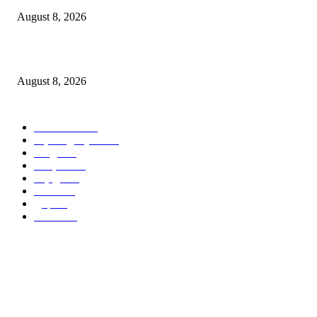
August 8, 2026
गडचिरोलीची बदनामी करण्याचा डाव; नागरिकांनी तथ्य पडताळूनच माहिती शेअर करावी..
August 8, 2026
POPULAR CATEGORY
गडचिरोली
2150
उद्रेक न्युज वृत्त
1192
नागपूर
810
देसाईगंज
716
चंद्रपूर
641
भंडारा
453
मुंबई
373
गोंदिया
309