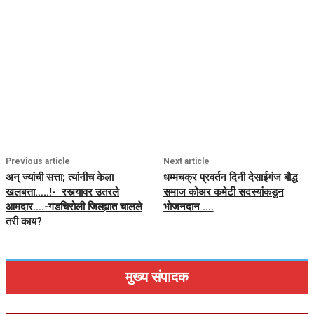
Previous article
Next article
अन् ज्यांची सत्ता; त्यांनीच केला
धम्मचक्र प्रवर्तन दिनी देसाईगंज बौद्ध
खलबत्ता…..!- रस्त्यावर उतरले
समाज कोअर कमेटी सदस्यांकडुन
आमदार….-गडचिरोली जिल्ह्यात चालले
भोजनदान ….
तरी काय?
मुख्य संपादक
सत्यवान ए.रामटेके