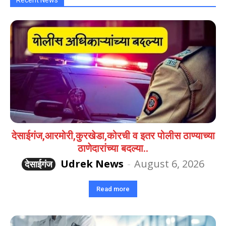
देसाईगंज,आरमोरी,कुरखेडा,कोरची व इतर पोलीस ठाण्याच्या
ठाणेदारांच्या बदल्या..
Udrek News
-
August 6, 2026
देसाईगंज
Read more