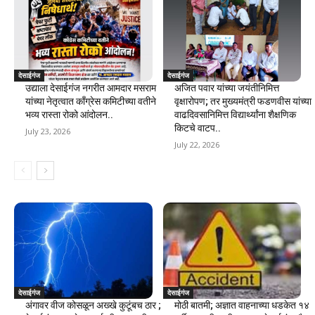
देसाईगंज
देसाईगंज
उद्याला देसाईगंज नगरीत आमदार मसराम
अजित पवार यांच्या जयंतीनिमित्त
यांच्या नेतृत्वात काँग्रेस कमिटीच्या वतीने
वृक्षारोपण; तर मुख्यमंत्री फडणवीस यांच्या
भव्य रास्ता रोको आंदोलन..
वाढदिवसानिमित्त विद्यार्थ्यांना शैक्षणिक
किटचे वाटप..
July 23, 2026
July 22, 2026
देसाईगंज
देसाईगंज
अंगावर वीज कोसळून अख्खे कुटूंबच ठार ;
मोठी बातमी; अज्ञात वाहनाच्या धडकेत १४