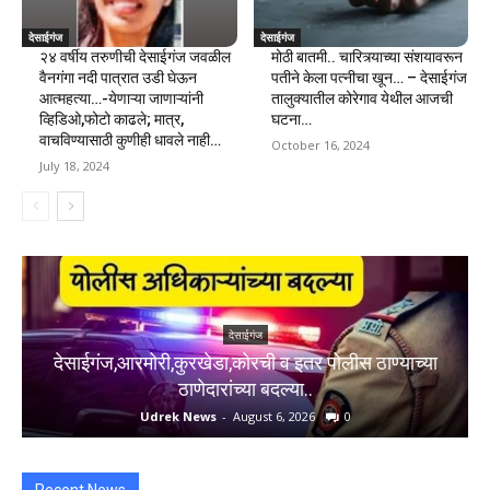
देसाईगंज
देसाईगंज
२४ वर्षीय तरुणीची देसाईगंज जवळील
मोठी बातमी.. चारित्र्याच्या संशयावरून
वैनगंगा नदी पात्रात उडी घेऊन
पतीने केला पत्नीचा खून… – देसाईगंज
आत्महत्या…-येणाऱ्या जाणाऱ्यांनी
तालुक्यातील कोरेगाव येथील आजची
व्हिडिओ,फोटो काढले; मात्र,
घटना…
वाचविण्यासाठी कुणीही धावले नाही…
October 16, 2024
July 18, 2024
देसाईगंज
देसाईगंज,आरमोरी,कुरखेडा,कोरची व इतर पोलीस ठाण्याच्या
ठाणेदारांच्या बदल्या..
Udrek News
-
August 6, 2026
0
Recent News