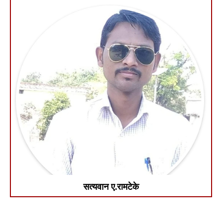
सत्यवान ए.रामटेके