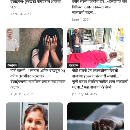
देसाईगंज-कुरखेडा मार्गावरील आजची
वर्षीय तरुणी जागीच ठार…-देसाईगंज जैव
घटना…
विविधता उद्यान जवळील आज
सकाळची घटना…
April 24, 2023
June 1, 2024
देसाईगंज
देसाईगंज
मोठी बातमी..! लग्नाचे आमिष दाखवून २३
मोठी बातमी ऐन संक्रातीच्या दिवशी
वर्षीय तरुणीवर अत्याचार.. –
वाघाच्या हल्ल्यात शेतकरी जखमी… –
देसाईगंजच्या नामांकित सराफा व्यापाऱ्यास
जुनी वडसा शेतशिवारातील आज सकाळची
अटक..
घटना..! पहा वाघाचा व्हिडिओ
August 17, 2025
January 14, 2025