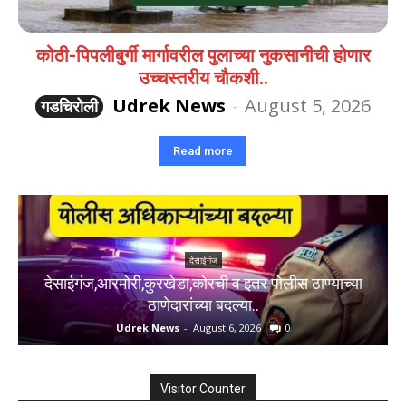
कोठी-पिपलीबुर्गी मार्गावरील पुलाच्या नुकसानीची होणार
उच्चस्तरीय चौकशी..
Udrek News
-
August 5, 2026
गडचिरोली
Read more
देसाईगंज
देसाईगंज,आरमोरी,कुरखेडा,कोरची व इतर पोलीस ठाण्याच्या
ठाणेदारांच्या बदल्या..
Udrek News
-
August 6, 2026
0
Visitor Counter