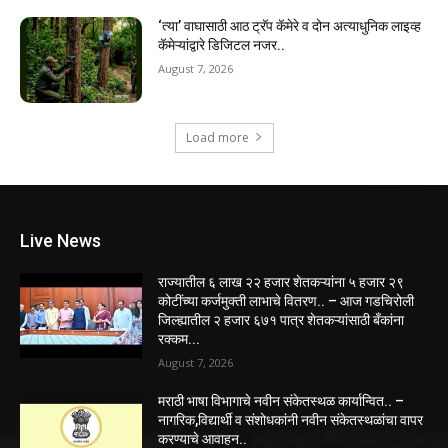
‘त्या’ वाघासाठी आठ ट्रॅप कॅमेरे व दोन अत्याधुनिक लाइव्ह
कॅमेऱ्यांद्वारे डिजिटल नजर..
August 7, 2026
Load more
Live News
राज्यातील ६ लाख २२ हजार शेतकऱ्यांना ५ हजार २९
कोटींच्या कर्जमुक्ती लाभाचे वितरण.. – आज गडचिरोली
जिल्ह्यातील २ हजार ६७१ पात्र शेतकऱ्यांसाठी बँकांना
रक्कम...
August 7, 2026
मराठी भाषा विभागाचे नवीन संकेतस्थळ कार्यान्वित.. –
नागरिक,विद्यार्थी व संशोधकांनी नवीन संकेतस्थळांचा वापर
करण्याचे आवाहन..