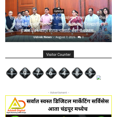
गडचिरोली
राज्यातील ६ लाख २२ हजार शेतकऱ्यांना ५ हजार २९ कोटींच्या
कर्जमुक्ती लाभाचे वितरण.. – आज गडचिरोली जिल्ह्यातील २
हजार ६७१ पात्र शेतकऱ्यांसाठी बँकांना रक्कम...
Udrek News
-
August 7, 2026
0
Visitor Counter
- Advertisment -