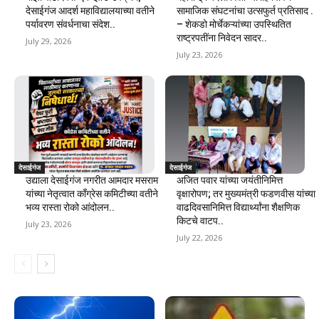
देसाईगंज आदर्श महाविद्यालयाच्या वतीने
सामाजिक संघटनांचा उत्सफुर्त प्रतिसाद .
पर्यावरण संवर्धनाचा संदेश..
– शेकडो मोर्चेकऱ्यांच्या उपस्थितित
राष्ट्रपतींना निवेदन सादर..
July 29, 2026
July 23, 2026
देसाईगंज
देसाईगंज
उद्याला देसाईगंज नगरीत आमदार मसराम
अजित पवार यांच्या जयंतीनिमित्त
यांच्या नेतृत्वात काँग्रेस कमिटीच्या वतीने
वृक्षारोपण; तर मुख्यमंत्री फडणवीस यांच्या
भव्य रास्ता रोको आंदोलन..
वाढदिवसानिमित्त विद्यार्थ्यांना शैक्षणिक
किटचे वाटप..
July 23, 2026
July 22, 2026