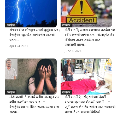
देसाईगंज
देसाईगंज
अंगावर वीज कोसळून अख्खे कुटूंबच ठार ;
मोठी बातमी; अज्ञात वाहनाच्या धडकेत १४
देसाईगंज-कुरखेडा मार्गावरील आजची
वर्षीय तरुणी जागीच ठार…-देसाईगंज जैव
घटना…
विविधता उद्यान जवळील आज
सकाळची घटना…
April 24, 2023
June 1, 2024
देसाईगंज
देसाईगंज
मोठी बातमी..! लग्नाचे आमिष दाखवून २३
मोठी बातमी ऐन संक्रातीच्या दिवशी
वर्षीय तरुणीवर अत्याचार.. –
वाघाच्या हल्ल्यात शेतकरी जखमी… –
देसाईगंजच्या नामांकित सराफा व्यापाऱ्यास
जुनी वडसा शेतशिवारातील आज सकाळची
अटक..
घटना..! पहा वाघाचा व्हिडिओ