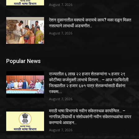
August 7, 2026
रेशन दुकानातील मक्याचे करायचे काय? मका दळून मिळत
नसल्याने लाभार्थी अडचणीत..
August 7, 2026
Popular News
राज्यातील ६ लाख २२ हजार शेतकऱ्यांना ५ हजार २९
कोटींच्या कर्जमुक्ती लाभाचे वितरण.. – आज गडचिरोली
जिल्ह्यातील २ हजार ६७१ पात्र शेतकऱ्यांसाठी बँकांना
रक्कम...
August 7, 2026
मराठी भाषा विभागाचे नवीन संकेतस्थळ कार्यान्वित.. –
नागरिक,विद्यार्थी व संशोधकांनी नवीन संकेतस्थळांचा वापर
करण्याचे आवाहन..
August 7, 2026