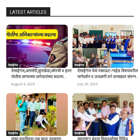
LATEST ARTICLES
देसाईगंज
देसाईगंज
देसाईगंज,आरमोरी,कुरखेडा,कोरची व इतर
देसाईगंज येथे स्काऊट-गाईड विषयावरील
पोलीस ठाण्याच्या ठाणेदारांच्या बदल्या..
मार्गदर्शन व उजळणी वर्ग उत्साहात संपन्न..
August 6, 2026
July 30, 2026
देसाईगंज
देसाईगंज
माझा वाढदिवस-एक झाड उपक्रम;
महाराष्ट्र बंदला विद्यार्थ्यांसह विविध