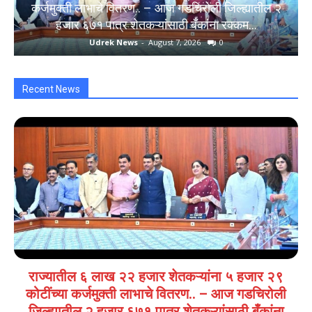
कर्जमुक्ती लाभाचे वितरण.. – आज गडचिरोली जिल्ह्यातील २
हजार ६७१ पात्र शेतकऱ्यांसाठी बँकांना रक्कम...
Udrek News
-
August 7, 2026
0
Recent News
राज्यातील ६ लाख २२ हजार शेतकऱ्यांना ५ हजार २९
कोटींच्या कर्जमुक्ती लाभाचे वितरण.. – आज गडचिरोली
जिल्ह्यातील २ हजार ६७१ पात्र शेतकऱ्यांसाठी बँकांना