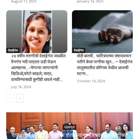
August 17, 2025
January 14, 2025
देसाईगंज
देसाईगंज
२४ वर्षीय तरुणीची देसाईगंज जवळील
मोठी बातमी.. चारित्र्याच्या संशयावरून
वैनगंगा नदी पात्रात उडी घेऊन
पतीने केला पत्नीचा खून… – देसाईगंज
आत्महत्या…-येणाऱ्या जाणाऱ्यांनी
तालुक्यातील कोरेगाव येथील आजची
व्हिडिओ,फोटो काढले; मात्र,
घटना…
वाचविण्यासाठी कुणीही धावले नाही…
October 16, 2024
July 18, 2024
गडचिरोली
राज्यातील ६ लाख २२ हजार शेतकऱ्यांना ५ हजार २९ कोटींच्या