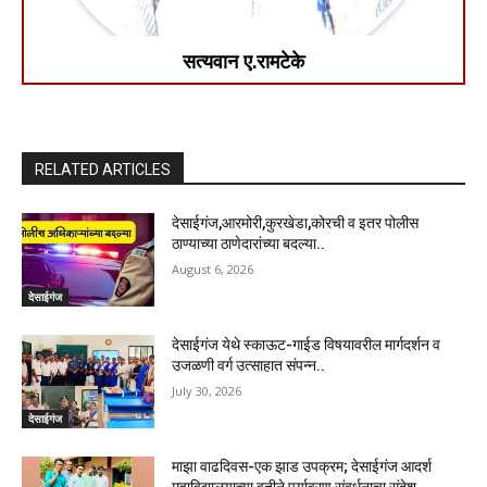
सत्यवान ए.रामटेके
RELATED ARTICLES
देसाईगंज,आरमोरी,कुरखेडा,कोरची व इतर पोलीस
ठाण्याच्या ठाणेदारांच्या बदल्या..
August 6, 2026
देसाईगंज
देसाईगंज येथे स्काऊट-गाईड विषयावरील मार्गदर्शन व
उजळणी वर्ग उत्साहात संपन्न..
July 30, 2026
देसाईगंज
माझा वाढदिवस-एक झाड उपक्रम; देसाईगंज आदर्श
महाविद्यालयाच्या वतीने पर्यावरण संवर्धनाचा संदेश..