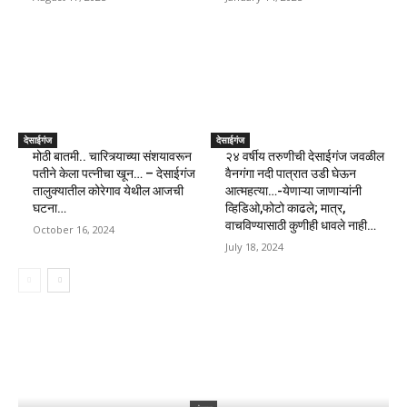
देसाईगंज
देसाईगंज
मोठी बातमी.. चारित्र्याच्या संशयावरून
२४ वर्षीय तरुणीची देसाईगंज जवळील
पतीने केला पत्नीचा खून… – देसाईगंज
वैनगंगा नदी पात्रात उडी घेऊन
तालुक्यातील कोरेगाव येथील आजची
आत्महत्या…-येणाऱ्या जाणाऱ्यांनी
घटना…
व्हिडिओ,फोटो काढले; मात्र,
वाचविण्यासाठी कुणीही धावले नाही…
October 16, 2024
July 18, 2024