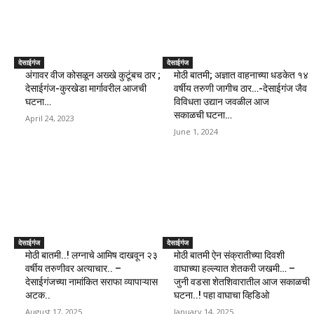
देसाईगंज
देसाईगंज
अंगावर वीज कोसळून अख्खे कुटूंबच ठार ;
मोठी बातमी; अज्ञात वाहनाच्या धडकेत १४
देसाईगंज-कुरखेडा मार्गावरील आजची
वर्षीय तरुणी जागीच ठार…-देसाईगंज जैव
घटना…
विविधता उद्यान जवळील आज
सकाळची घटना…
April 24, 2023
June 1, 2024
देसाईगंज
देसाईगंज
मोठी बातमी..! लग्नाचे आमिष दाखवून २३
मोठी बातमी ऐन संक्रातीच्या दिवशी
वर्षीय तरुणीवर अत्याचार.. –
वाघाच्या हल्ल्यात शेतकरी जखमी… –
देसाईगंजच्या नामांकित सराफा व्यापाऱ्यास
जुनी वडसा शेतशिवारातील आज सकाळची
अटक..
घटना..! पहा वाघाचा व्हिडिओ
August 17, 2025
January 14, 2025