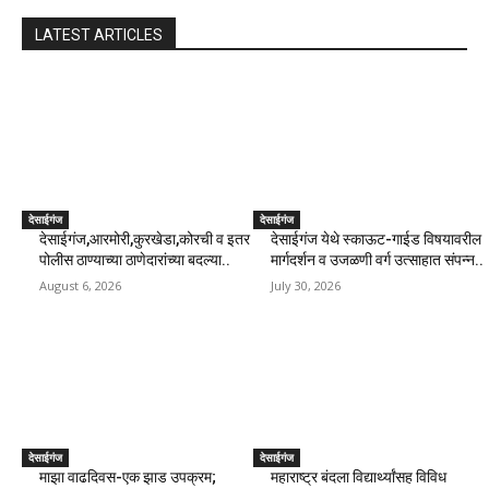
LATEST ARTICLES
देसाईगंज
देसाईगंज
देसाईगंज,आरमोरी,कुरखेडा,कोरची व इतर
देसाईगंज येथे स्काऊट-गाईड विषयावरील
पोलीस ठाण्याच्या ठाणेदारांच्या बदल्या..
मार्गदर्शन व उजळणी वर्ग उत्साहात संपन्न..
August 6, 2026
July 30, 2026
देसाईगंज
देसाईगंज
माझा वाढदिवस-एक झाड उपक्रम;
महाराष्ट्र बंदला विद्यार्थ्यांसह विविध