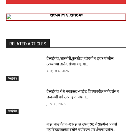
सत्यवान ए.रामटेके
RELATED ARTICLES
देसाईगंज,आरमोरी,कुरखेडा,कोरची व इतर पोलीस
ठाण्याच्या ठाणेदारांच्या बदल्या..
August 6, 2026
देसाईगंज
देसाईगंज येथे स्काऊट-गाईड विषयावरील मार्गदर्शन व
उजळणी वर्ग उत्साहात संपन्न..
July 30, 2026
देसाईगंज
माझा वाढदिवस-एक झाड उपक्रम; देसाईगंज आदर्श
महाविद्यालयाच्या वतीने पर्यावरण संवर्धनाचा संदेश..