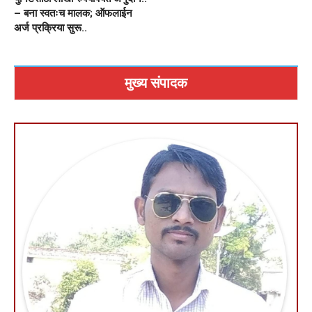
– बना स्वतःच मालक; ऑफलाईन
अर्ज प्रक्रिया सुरू..
मुख्य संपादक