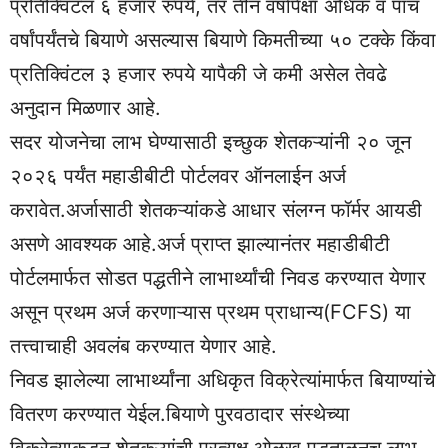
प्रतिक्विंटल ६ हजार रुपये, तर तीन वर्षांपेक्षा अधिक व पाच
वर्षांपर्यंतचे बियाणे असल्यास बियाणे किमतीच्या ५० टक्के किंवा
प्रतिक्विंटल ३ हजार रुपये यापैकी जे कमी असेल तेवढे
अनुदान मिळणार आहे.
सदर योजनेचा लाभ घेण्यासाठी इच्छुक शेतकऱ्यांनी २० जून
२०२६ पर्यंत महाडीबीटी पोर्टलवर ऑनलाईन अर्ज
करावेत.अर्जासाठी शेतकऱ्यांकडे आधार संलग्न फॉर्मर आयडी
असणे आवश्यक आहे.अर्ज प्राप्त झाल्यानंतर महाडीबीटी
पोर्टलमार्फत सोडत पद्धतीने लाभार्थ्यांची निवड करण्यात येणार
असून प्रथम अर्ज करणाऱ्यास प्रथम प्राधान्य(FCFS) या
तत्त्वाचाही अवलंब करण्यात येणार आहे.
निवड झालेल्या लाभार्थ्यांना अधिकृत विक्रेत्यांमार्फत बियाण्यांचे
वितरण करण्यात येईल.बियाणे पुरवठादार संस्थेच्या
विक्रेत्याकडून शेतकऱ्यांची प्रत्यक्ष ओळख पडताळूनच लाभ