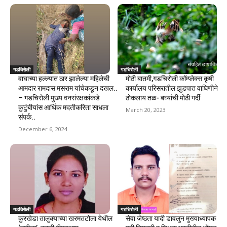
गडचिरोली
गडचिरोली
वाघाच्या हल्ल्यात ठार झालेल्या महिलेची
मोठी बातमी,गडचिरोली कॉम्प्लेक्स कृषी
आमदार रामदास मसराम यांचेकडून दखल..
कार्यालय परिसरातील झुडपात वाघिणीने
– गडचिरोली मुख्य वनसंरक्षकांकडे
ठोकलाय तळ- बघ्यांची मोठी गर्दी
कुटुंबीयांस आर्थिक मदतीकरिता साधला
March 20, 2023
संपर्क..
December 6, 2024
गडचिरोली
गडचिरोली
कुरखेडा तालुक्याच्या खरमतटोला येथील
सेवा जेष्ठता यादी डावलुन मुख्याध्यापक