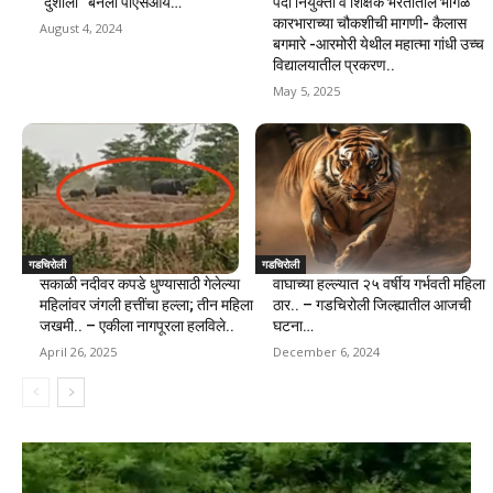
‘दुशीला’ बनली पीएसआय…
पदी नियुक्ती व शिक्षक भरतीतील भोंगळ
कारभाराच्या चौकशीची मागणी- कैलास
August 4, 2024
बगमारे -आरमोरी येथील महात्मा गांधी उच्च
विद्यालयातील प्रकरण..
May 5, 2025
गडचिरोली
गडचिरोली
सकाळी नदीवर कपडे धुण्यासाठी गेलेल्या
वाघाच्या हल्ल्यात २५ वर्षीय गर्भवती महिला
महिलांवर जंगली हत्तींचा हल्ला; तीन महिला
ठार.. – गडचिरोली जिल्ह्यातील आजची
जखमी.. – एकीला नागपूरला हलविले..
घटना…
April 26, 2025
December 6, 2024