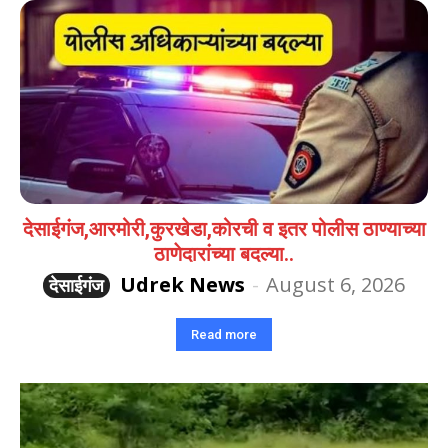
देसाईगंज,आरमोरी,कुरखेडा,कोरची व इतर पोलीस ठाण्याच्या
ठाणेदारांच्या बदल्या..
Udrek News
-
August 6, 2026
देसाईगंज
Read more