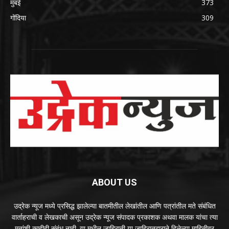
मुंबई
373
गोंदिया
309
ABOUT US
उद्रेक न्यूज मध्ये प्रसिद्ध झालेल्या बातमीतील लेखांतील आणि पत्रांतील मते संबंधित
वार्ताहराची व लेखकाची असून उद्रेक न्यूज संपादक प्रकाशक अथवा मालक यांचा त्या
मतांशी काहीही संबंध नाही. या मधील जाहिराती या जाहिरातदाराने दिलेल्या माहितीवर