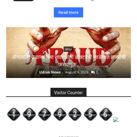
Read more
नागपूर
ऑनलाईन केवायसीच्या नावाखाली डॉक्टरची साडेसात लाखांची
फसवणूक..
Udrek News
-
August 9, 2026
0
Visitor Counter
- Advertisment -