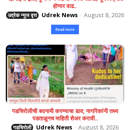
होणार वाढ..
Udrek News
-
August 8, 2026
उद्रेक न्युज वृत्त
Read more
गडचिरोलीची बदनामी करण्याचा डाव; नागरिकांनी तथ्य
पडताळूनच माहिती शेअर करावी..
Udrek News
-
August 8, 2026
गडचिरोली