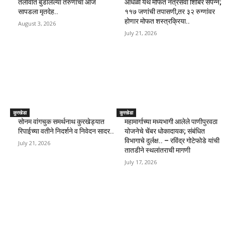
तलावात बुडालेल्या तरुणाचा आज
आंधळी येथे मोफत नेत्रसेवा शिबिर संपन्न;
सापडला मृतदेह..
११७ जणांची तपासणी,तर ३२ रुग्णांवर
होणार मोफत शस्त्रक्रिया..
August 3, 2026
July 21, 2026
कुरखेडा
कुरखेडा
सोनम वांगचुक समर्थनाथ कुरखेड्यात
महामार्गाच्या मध्यभागी आलेले पाणीपुरवठा
रिपाईच्या वतीने निदर्शने व निवेदन सादर..
योजनेचे चेंबर धोकादायक; संबंधित
विभागाचे दुर्लक्ष.. – रविंद्र गोटेफोडे यांची
July 21, 2026
तातडीने स्थलांतराची मागणी
July 17, 2026