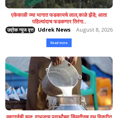
एकेकाळी ज्या भागात फडकायचे लाल,काळे झेंडे; आता
पहिल्यांदाच फडकणार तिरंगा..
Udrek News
-
August 8, 2026
उद्रेक न्युज वृत्त
Read more
महागाईची झळ; दुग्धजन्य पदार्थांच्या किंमतीसह दूध विक्रीत