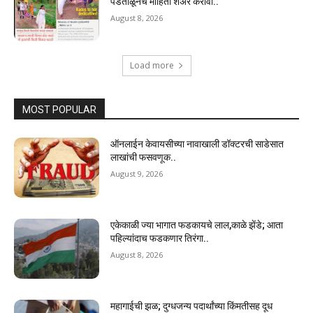
पडताळूनच माहिती शेअर करावी..
August 8, 2026
Load more
MOST POPULAR
ऑनलाईन केवायसीच्या नावाखाली डॉक्टरची साडेसात
लाखांची फसवणूक..
August 9, 2026
एकेकाळी ज्या भागात फडकायचे लाल,काळे झेंडे; आता
पहिल्यांदाच फडकणार तिरंगा..
August 8, 2026
महागाईची झळ; दुग्धजन्य पदार्थांच्या किंमतीसह दूध