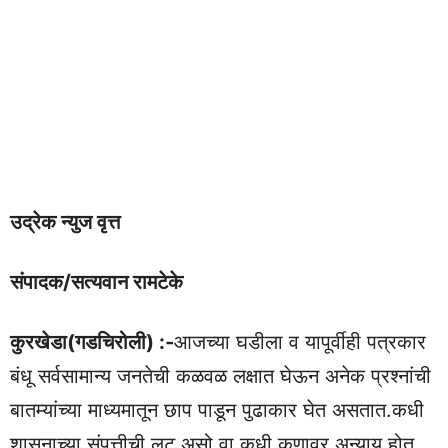
उद्रेक न्युज वृत्त
संपादक/सत्यवान रामटेके
कुरखेडा(गडचिरोली) :-
आजच्या घडीला व यापूर्वीही पत्रकार
बंधू सर्वसामान्य जनतेची कळवळ लक्षात घेऊन अनेक प्रश्नांची
बातम्यांच्या माध्यमातून छाप पाडून पुढाकार घेत असतात.कधी
शासनाच्या संपत्तीची लूट असो वा कधी कुणावर अन्याय होत