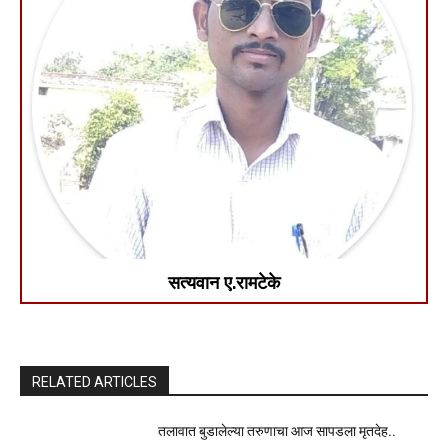
सत्यवान ए.रामटेके
RELATED ARTICLES
तलावात बुडालेल्या तरुणाचा आज सापडला मृतदेह..