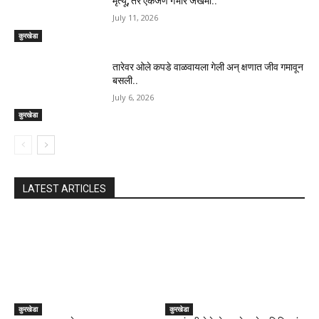
मृत्यू, तर एकजण गंभीर जखमी..
July 11, 2026
कुरखेडा
तारेवर ओले कपडे वाळवायला गेली अन् क्षणात जीव गमावून
बसली..
July 6, 2026
कुरखेडा
LATEST ARTICLES
कुरखेडा
कुरखेडा