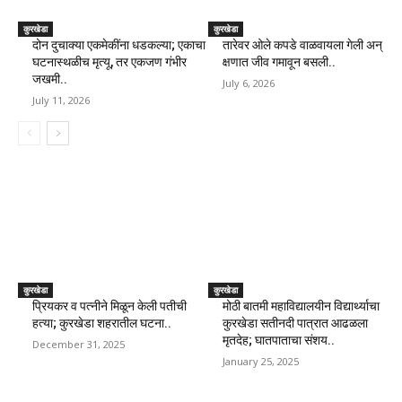
कुरखेडा
कुरखेडा
दोन दुचाक्या एकमेकींना धडकल्या; एकाचा
तारेवर ओले कपडे वाळवायला गेली अन्
घटनास्थळीच मृत्यू, तर एकजण गंभीर
क्षणात जीव गमावून बसली..
जखमी..
July 6, 2026
July 11, 2026
कुरखेडा
कुरखेडा
प्रियकर व पत्नीने मिळून केली पतीची
मोठी बातमी महाविद्यालयीन विद्यार्थ्याचा
हत्या; कुरखेडा शहरातील घटना..
कुरखेडा सतीनदी पात्रात आढळला
मृतदेह; घातपाताचा संशय..
December 31, 2025
January 25, 2025