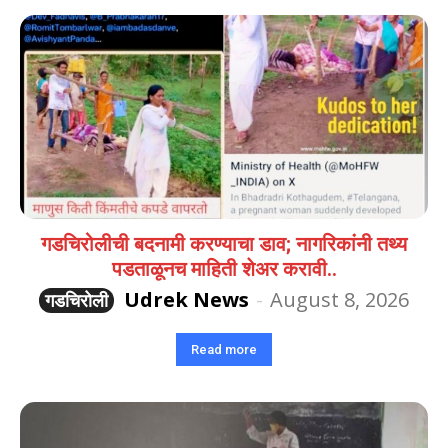
गडचिरोलीची बदनामी करण्याचा डाव; नागरिकांनी तथ्य
पडताळूनच माहिती शेअर करावी..
Udrek News
-
August 8, 2026
गडचिरोली
Read more