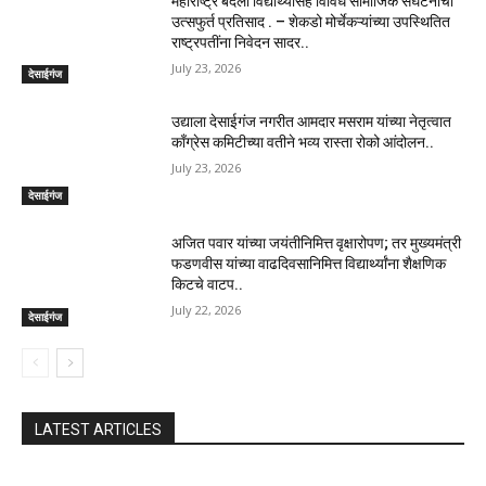
महाराष्ट्र बंदला विद्यार्थ्यांसह विविध सामाजिक संघटनांचा
उत्सफुर्त प्रतिसाद . – शेकडो मोर्चेकऱ्यांच्या उपस्थितित
राष्ट्रपतींना निवेदन सादर..
July 23, 2026
देसाईगंज
उद्याला देसाईगंज नगरीत आमदार मसराम यांच्या नेतृत्वात
काँग्रेस कमिटीच्या वतीने भव्य रास्ता रोको आंदोलन..
July 23, 2026
देसाईगंज
अजित पवार यांच्या जयंतीनिमित्त वृक्षारोपण; तर मुख्यमंत्री
फडणवीस यांच्या वाढदिवसानिमित्त विद्यार्थ्यांना शैक्षणिक
किटचे वाटप..
July 22, 2026
देसाईगंज
LATEST ARTICLES