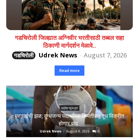
गडचिरोली जिल्ह्यात अग्निवीर भरतीसाठी तब्बल सहा
ठिकाणी मार्गदर्शन मेळावे..
Udrek News
-
August 7, 2026
गडचिरोली
Read more
उद्रेक न्युज वृत्त
महागाईची झळ; दुग्धजन्य पदार्थांच्या किंमतीसह दूध विक्रीत
होणार वाढ..
Udrek News
-
August 8, 2026
0