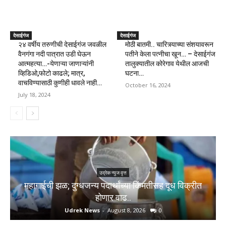
देसाईगंज
देसाईगंज
२४ वर्षीय तरुणीची देसाईगंज जवळील
मोठी बातमी.. चारित्र्याच्या संशयावरून
वैनगंगा नदी पात्रात उडी घेऊन
पतीने केला पत्नीचा खून… – देसाईगंज
आत्महत्या…-येणाऱ्या जाणाऱ्यांनी
तालुक्यातील कोरेगाव येथील आजची
व्हिडिओ,फोटो काढले; मात्र,
घटना…
वाचविण्यासाठी कुणीही धावले नाही…
October 16, 2024
July 18, 2024
उद्रेक न्युज वृत्त
महागाईची झळ; दुग्धजन्य पदार्थांच्या किंमतीसह दूध विक्रीत
होणार वाढ..
Udrek News
-
August 8, 2026
0