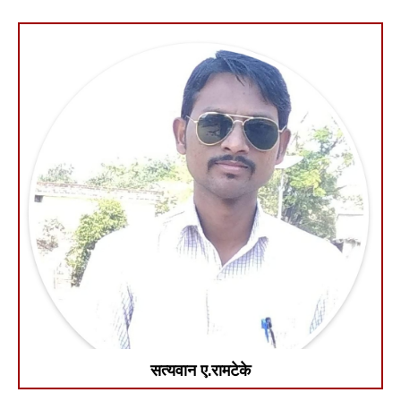
सत्यवान ए.रामटेके