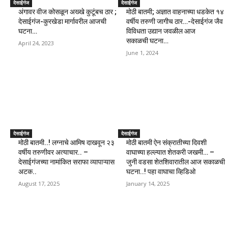
देसाईगंज
देसाईगंज
अंगावर वीज कोसळून अख्खे कुटूंबच ठार ;
मोठी बातमी; अज्ञात वाहनाच्या धडकेत १४
देसाईगंज-कुरखेडा मार्गावरील आजची
वर्षीय तरुणी जागीच ठार…-देसाईगंज जैव
घटना…
विविधता उद्यान जवळील आज
सकाळची घटना…
April 24, 2023
June 1, 2024
देसाईगंज
देसाईगंज
मोठी बातमी..! लग्नाचे आमिष दाखवून २३
मोठी बातमी ऐन संक्रातीच्या दिवशी
वर्षीय तरुणीवर अत्याचार.. –
वाघाच्या हल्ल्यात शेतकरी जखमी… –
देसाईगंजच्या नामांकित सराफा व्यापाऱ्यास
जुनी वडसा शेतशिवारातील आज सकाळची
अटक..
घटना..! पहा वाघाचा व्हिडिओ
August 17, 2025
January 14, 2025