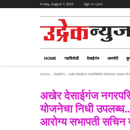
Friday, August 7, 2026
Sign in / Join
HOME
गडचिरोली
देसाईगंज
आरमोरी
कु
Home
देसाईगंज
अखेर देसाईगंज नगरपरिषदेस पंतप्रधान आवास योजन
अखेर देसाईगंज नगरपर
योजनेचा निधी उपलब्ध
आरोग्य सभापती सचिन खर