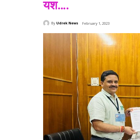
यश….
By
Udrek News
February 1, 2023