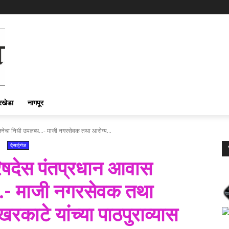
रखेडा
नागपूर
ेचा निधी उपलब्ध...- माजी नगरसेवक तथा आरोग्य...
देसाईगंज
िषदेस पंतप्रधान आवास
…- माजी नगरसेवक तथा
काटे यांच्या पाठपुराव्यास