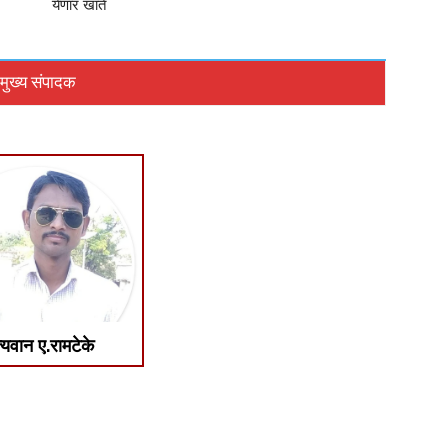
येणार खाते
मुख्य संपादक
्यवान ए.रामटेके