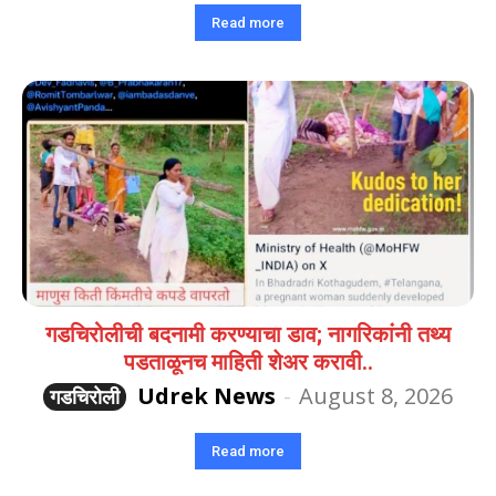
Read more
गडचिरोलीची बदनामी करण्याचा डाव; नागरिकांनी तथ्य
पडताळूनच माहिती शेअर करावी..
Udrek News
-
August 8, 2026
गडचिरोली
Read more