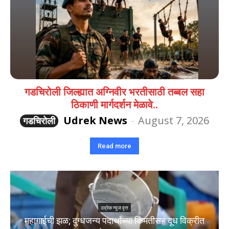
गडचिरोली जिल्ह्यात अग्निवीर भरतीसाठी तब्बल सहा
ठिकाणी मार्गदर्शन मेळावे..
Udrek News
-
August 7, 2026
गडचिरोली
Read more
उद्रेक न्युज वृत्त
महागाईची झळ; दुग्धजन्य पदार्थांच्या किंमतीसह दूध विक्रीत