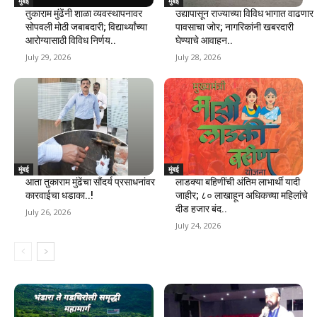
मुंबई
मुंबई
तुकाराम मुंढेंनी शाळा व्यवस्थापनावर
उद्यापासून राज्याच्या विविध भागात वाढणार
सोपवली मोठी जबाबदारी; विद्यार्थ्यांच्या
पावसाचा जोर; नागरिकांनी खबरदारी
आरोग्यासाठी विविध निर्णय..
घेण्याचे आवाहन..
July 29, 2026
July 28, 2026
मुंबई
मुंबई
आता तुकाराम मुंढेंचा सौंदर्य प्रसाधनांवर
लाडक्या बहिणींची अंतिम लाभार्थी यादी
कारवाईचा धडाका..!
जाहीर; ८० लाखाहून अधिकच्या महिलांचे
दीड हजार बंद..
July 26, 2026
July 24, 2026