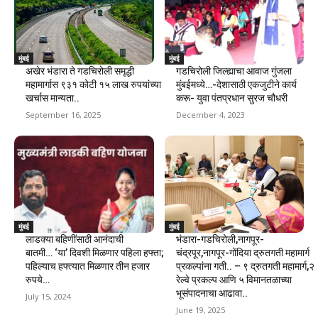
मुंबई
मुंबई
अखेर भंडारा ते गडचिरोली समृद्धी
गडचिरोली जिल्ह्याचा आवाज गुंजला
महामार्गास ९३१ कोटी १५ लाख रुपयांच्या
मुंबईमध्ये…-देशासाठी एकजुटीने कार्य
खर्चास मान्यता..
करू- युवा पंतप्रधान सुरज चौधरी
September 16, 2025
December 4, 2023
मुंबई
मुंबई
लाडक्या बहिणींसाठी आनंदाची
भंडारा-गडचिरोली,नागपूर-
बातमी… ‘या’ दिवशी मिळणार पहिला हफ्ता;
चंद्रपूर,नागपूर-गोंदिया द्रुतगती महामार्ग
पहिल्याच हफ्त्यात मिळणार तीन हजार
प्रकल्पांना गती.. – ९ द्रुतगती महामार्ग,२
रुपये…
रेल्वे प्रकल्प आणि ५ विमानतळाच्या
भूसंपादनाचा आढावा..
July 15, 2024
June 19, 2025