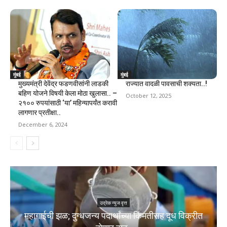
मुंबई
मुंबई
मुख्यमंत्री देवेंद्र फडणवीसांनी लाडकी
राज्यात वादळी पावसाची शक्यता..!
बहिण योजने विषयी केला मोठा खुलासा.. –
October 12, 2025
२१०० रुपयांसाठी ‘या’ महिन्यापर्यंत करावी
लागणार प्रतीक्षा..
December 6, 2024
उद्रेक न्युज वृत्त
महागाईची झळ; दुग्धजन्य पदार्थांच्या किंमतीसह दूध विक्रीत