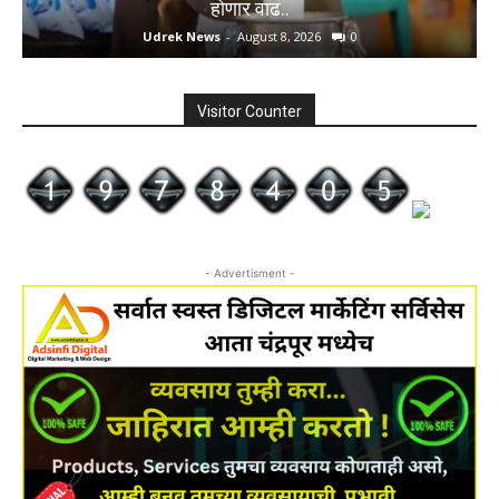
होणार वाढ..
Udrek News
-
August 8, 2026
0
Visitor Counter
- Advertisment -