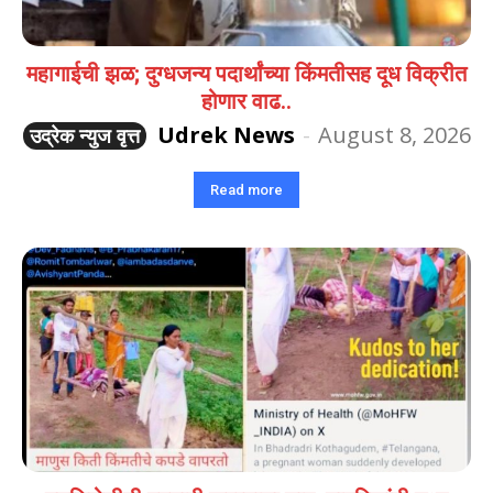
महागाईची झळ; दुग्धजन्य पदार्थांच्या किंमतीसह दूध विक्रीत
होणार वाढ..
Udrek News
-
August 8, 2026
उद्रेक न्युज वृत्त
Read more