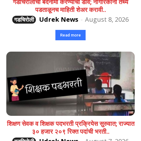
गडचिरोलीची बदनामी करण्याचा डाव; नागरिकांनी तथ्य
पडताळूनच माहिती शेअर करावी..
Udrek News
-
August 8, 2026
गडचिरोली
Read more
शिक्षण सेवक व शिक्षक पदभरती प्रक्रियेस सुरुवात; राज्यात
३० हजार २०९ रिक्त पदांची भरती..