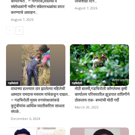
कार्यान्वित.. – नागरिक,विद्यार्थी व
लोकशाही दिन..
संशोधकांनी नवीन संकेतस्थळांचा वापर
August 7, 2026
करण्याचे आवाहन..
August 7, 2026
गडचिरोली
गडचिरोली
वाघाच्या हल्ल्यात ठार झालेल्या महिलेची
मोठी बातमी,गडचिरोली कॉम्प्लेक्स कृषी
आमदार रामदास मसराम यांचेकडून दखल..
कार्यालय परिसरातील झुडपात वाघिणीने
– गडचिरोली मुख्य वनसंरक्षकांकडे
ठोकलाय तळ- बघ्यांची मोठी गर्दी
कुटुंबीयांस आर्थिक मदतीकरिता साधला
March 20, 2023
संपर्क..
December 6, 2024