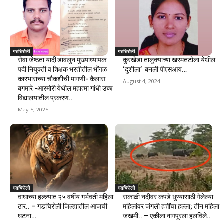
गडचिरोली
गडचिरोली
सेवा जेष्ठता यादी डावलुन मुख्याध्यापक
कुरखेडा तालुक्याच्या खरमतटोला येथील
पदी नियुक्ती व शिक्षक भरतीतील भोंगळ
‘दुशीला’ बनली पीएसआय…
कारभाराच्या चौकशीची मागणी- कैलास
August 4, 2024
बगमारे -आरमोरी येथील महात्मा गांधी उच्च
विद्यालयातील प्रकरण..
May 5, 2025
गडचिरोली
गडचिरोली
वाघाच्या हल्ल्यात २५ वर्षीय गर्भवती महिला
सकाळी नदीवर कपडे धुण्यासाठी गेलेल्या
ठार.. – गडचिरोली जिल्ह्यातील आजची
महिलांवर जंगली हत्तींचा हल्ला; तीन महिला
घटना…
जखमी.. – एकीला नागपूरला हलविले..