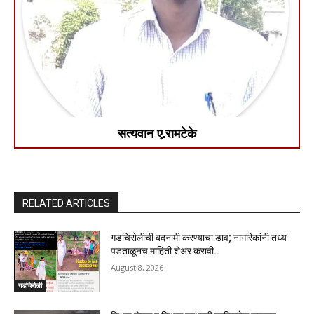
सत्यवान ए.रामटेके
RELATED ARTICLES
गडचिरोलीची बदनामी करण्याचा डाव; नागरिकांनी तथ्य
पडताळूनच माहिती शेअर करावी..
August 8, 2026
गडचिरोली