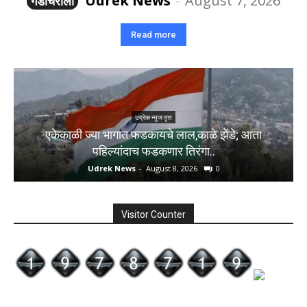
Udrek News
-
August 7, 2026
गडचिरोली
Read more
उद्रेक न्युज वृत्त
एकेकाळी ज्या भागात फडकायचे लाल,काळे झेंडे; आता
पहिल्यांदाच फडकणार तिरंगा..
Udrek News
-
August 8, 2026
0
Visitor Counter