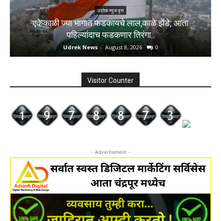
उद्रेक न्युज वृत्त
एकेकाळी ज्या भागात फडकायचे लाल,काळे झेंडे; आता
पहिल्यांदाच फडकणार तिरंगा..
Udrek News
-
August 8, 2026
0
Visitor Counter
- Advertisment -