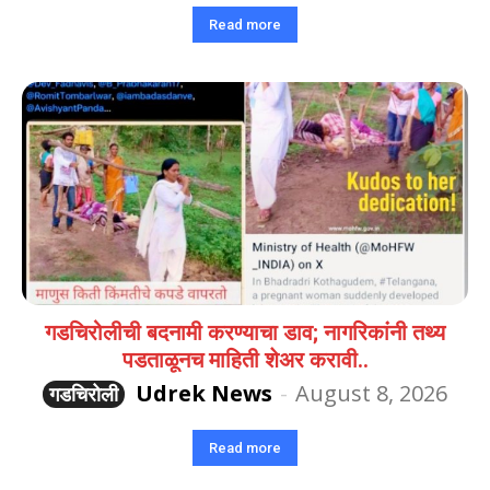
Read more
गडचिरोलीची बदनामी करण्याचा डाव; नागरिकांनी तथ्य
पडताळूनच माहिती शेअर करावी..
Udrek News
-
August 8, 2026
गडचिरोली
Read more