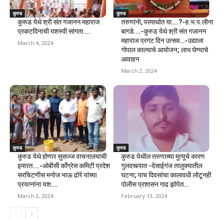
कुरुड
कुरुड
कुरूड येथे श्री संत गजानन महाराज
तरुणांनो, परमार्थात या….?-ह.भ.प.लीना
प्रकटदिनाची यशस्वी सांगता….
बागडे….-कुरुड येथे श्री संत गजानन
महाराज प्रगट दिन उत्सव…-उद्याला
March 4, 2024
गोपाल काल्याचे आयोजन; लाभ घेण्याचे
आवाहन
March 2, 2024
कुरुड
कुरुड
कुरुड येथे होणार सुसज्ज वाचनालयाची
कुरुड येथील तरुणाच्या मुत्यूचे कारण
इमारत….-ओबीसी काँग्रेस कमिटी प्रदेश
गुलदस्त्यात -देसाईगंज तालुक्यातील
सरचिटणीस मनोज भाऊ ढोरे यांच्या
घटना; पाच दिवसांचा कालावधी लोटूनही
प्रयत्नांना यश….
पोलीस प्रशासन गाढ झोपेत…
March 2, 2024
February 13, 2024