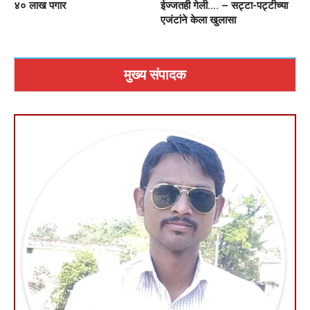
४० लाख पगार
ईज्जतही गेली…. – सट्टा-पट्टीच्या
एजंटांने केला खुलासा
मुख्य संपादक