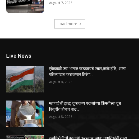
August 7, 2026
Load more
Live News
एकेकाळी ज्या भागात फडकायचे लाल,काळे झेंडे; आता
पहिल्यांदाच फडकणार तिरंगा..
August 8, 2026
महागाईची झळ; दुग्धजन्य पदार्थांच्या किंमतीसह दूध
विक्रीत होणार वाढ..
August 8, 2026
गडचिरोलीची बदनामी करण्याचा डाव; नागरिकांनी तथ्य