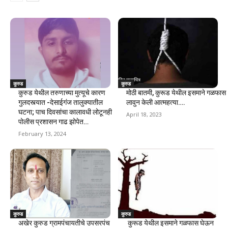
कुरुड
कुरुड
कुरुड येथील तरुणाच्या मुत्यूचे कारण
मोठी बातमी, कुरूड येथील इसमाने गळफास
गुलदस्त्यात -देसाईगंज तालुक्यातील
लावुन केली आत्महत्या….
घटना; पाच दिवसांचा कालावधी लोटूनही
April 18, 2023
पोलीस प्रशासन गाढ झोपेत…
February 13, 2024
कुरुड
कुरुड
अखेर कुरुड ग्रामपंचायतीचे उपसरपंच
कुरूड येथील इसमाने गळफास घेऊन