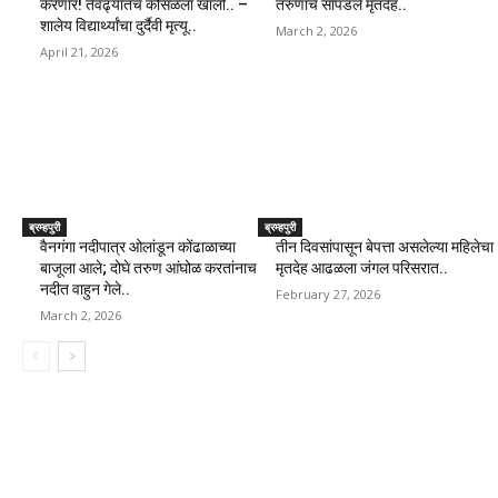
करणार! तेवढ्यातच कोसळला खाली.. –
तरुणांचे सापडले मृतदेह..
शालेय विद्यार्थ्यांचा दुर्दैवी मृत्यू..
March 2, 2026
April 21, 2026
ब्रम्हपुरी
ब्रम्हपुरी
वैनगंगा नदीपात्र ओलांडून कोंढाळाच्या
तीन दिवसांपासून बेपत्ता असलेल्या महिलेचा
बाजूला आले; दोघे तरुण आंघोळ करतांनाच
मृतदेह आढळला जंगल परिसरात..
नदीत वाहुन गेले..
February 27, 2026
March 2, 2026