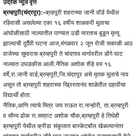
उद्रेक न्युज वृत्त
ब्रम्हपुरी(चंद्रपूर):-
ब्रहपुरी शहराच्या जानी वॉर्ड येथील
रहिवासी असलेल्या एका १६ वर्षीय शाळकरी मुलाचा
आंघोळीसाठी नाल्यातील पाण्यात उडी मारताच बुडून मृत्यू
झाल्याची दुर्दैवी घटना आज,मंगळवार २ जून रोजी सकाळी आठ
वाजेच्या सुमारास ब्रम्हपुरी ते चांदगाव मार्गावरील डोंगे घाट
नाल्यात उघडकीस आली.नैतिक अशोक शेंडे वय १६
वर्षे,रा.जानी वार्ड,ब्रम्हपुरी,जि.चंद्रपूर असे मृतक मुलाचे नाव
असून तो ब्रम्हपुरी शहराच्या ख्रिस्तानंद शाळेतील दहावीचा
विद्यार्थी होता.
नैतिक,आणि त्याचे मित्र जय राऊत रा.नान्होरी, ता.ब्रम्हपुरी
व सौम्य ढोक रा.सम्राट अशोक चौक,ब्रम्हपुरी हे तिघेही
ब्रम्हपुरी येथील क्रीडा संकुलात बास्केटबॉल खेळल्यानंतर