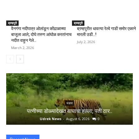
ब्रम्हपुरी
ब्रम्हपुरी
वैनगंगा नदीपात्र ओलांडून कोंढाळाच्या
ब्रम्हपुरीत धावत्या रेल्वे गाडी समोर एकाने
बाजूला आले; दोघे तरुण आंघोळ करतांनाच
मारली उडी..!
नदीत वाहुन गेले..
July 2, 2026
March 2, 2026
भंडारा
पत्नीच्या डोळ्यादेखत वाघाचा हल्ला; पती ठार..
Udrek News
-
August 6, 2026
0