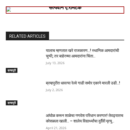
सत्यवान ए.रामटेके
RELATED ARTICLES
यालाच म्हणतात खरे राजकारण..! स्थानिक आमदारांची
चुप्पी; तर बाहेरच्या आमदारांना चिंता..
July 13, 2026
ब्रम्हपुरी
ब्रम्हपुरीत धावत्या रेल्वे गाडी समोर एकाने मारली उडी..!
July 2, 2026
ब्रम्हपुरी
आंघोळ करून शाळेचा गणवेश परिधान करणार! तेवढ्यातच
कोसळला खाली.. – शालेय विद्यार्थ्यांचा दुर्दैवी मृत्यू..
April 21, 2026