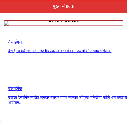
मुख्य संपादक
सत्यवान ए.रामटेके
देसाईगंज
देसाईगंज येथे स्काऊट-गाईड विषयावरील मार्गदर्शन व उजळणी वर्ग उत्साहात संपन्न..
..
देसाईगंज
उद्याला देसाईगंज नगरीत आमदार मसराम यांच्या नेतृत्वात काँग्रेस कमिटीच्या वतीने भव्य रास्ता र
आंदोलन..
ना