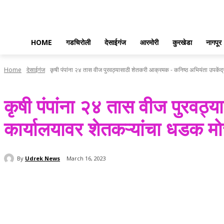
HOME
गडचिरोली
देसाईगंज
आरमोरी
कुरखेडा
नागपूर
Home
देसाईगंज
कृषी पंपांना २४ तास वीज पुरवठ्यासाठी शेतकरी आक्रमक - कनिष्ठ अभियंता उपकेंद्र
कृषी पंपांना २४ तास वीज पुरवठ्
कार्यालयावर शेतकऱ्यांचा धडक मो
By
Udrek News
March 16, 2023