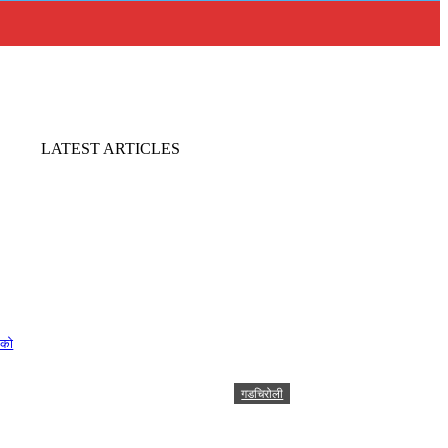
LATEST ARTICLES
ोको
गडचिरोली
शिक्षण सेवक व शिक्षक पदभरती प्रक्रिये