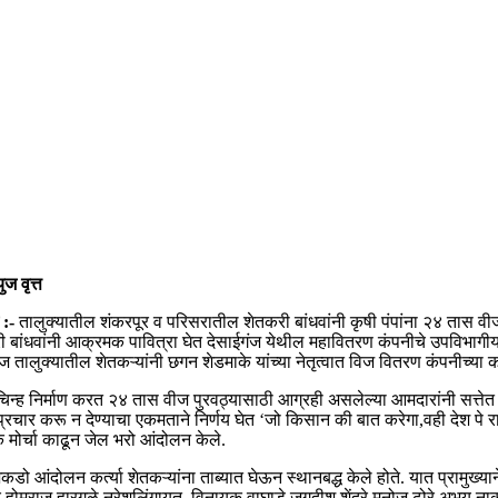
युज वृत्त
 :-
तालुक्यातील शंकरपूर व परिसरातील शेतकरी बांधवांनी कृषी पंपांना २४ तास व
बांधवांनी आक्रमक पावित्रा घेत देसाईगंज येथील महावितरण कंपनीचे उपविभागीय अभि
 तालुक्यातील शेतकऱ्यांनी छगन शेडमाके यांच्या नेतृत्वात विज वितरण कंपनीच्या 
चिन्ह निर्माण करत २४ तास वीज पुरवठ्यासाठी आग्रही असलेल्या आमदारांनी सत्तेत
प्रचार करू न देण्याचा एकमताने निर्णय घेत ‘जो किसान की बात करेगा,वही देश पे र
 मोर्चा काढून जेल भरो आंदोलन केले.
 आंदोलन कर्त्या शेतकऱ्यांना ताब्यात घेऊन स्थानबद्ध केले होते. यात प्रामुख्याने
ोमराज हारगुळे,नरेशलिंगायत, विनायक वाघाडे,जगदीश शेंद्रे,मनोज ढोरे,अभय नाका