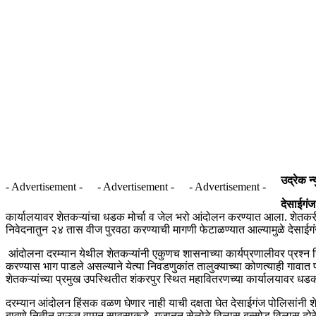
उद्रेक न्
- Advertisement -
- Advertisement -
- Advertisement -
देसाईगंज
कार्यालयावर शेतकऱ्यांचा धडक मोर्चा व जेल भरो आंदोलन करण्यात आला. शेतकरी 
निवेदनातुन २४ तास वीज पुरवठा करण्याची मागणी फेटाळण्यात आल्यामुळे देसाईगंज
आंदोलना दरम्यान येथील शेतकऱ्यांनी एकुणच शासनाच्या कार्यप्रणालीवर प्रश्न 
करण्यास भाग पाडले असल्याने येत्या निवडणुकांत तालुक्याच्या कोणत्याही गावात 
शेतकऱ्यांच्या प्रमुख उपस्थितीत शंकरपुर स्थित महावितरणच्या कार्यालयावर धडक
दरम्यान आंदोलन हिंसक वळण घेणार नाही याची दक्षता घेत देसाईगंज पोलिसांनी शेकडो
बावणे,नितीन राऊत,वामन सावसाकडे, गजानन सेलोटे,विलास बन्सोड,विलास ढोरे,ह