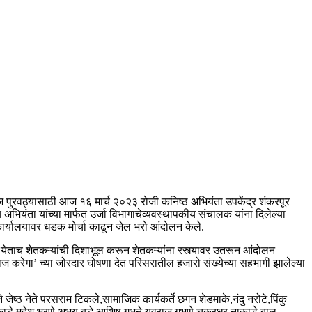
ीज पुरवठ्यासाठी आज १६ मार्च २०२३ रोजी कनिष्ठ अभियंता उपकेंद्र शंकरपूर
यंता यांच्या मार्फत उर्जा विभागाचेव्यवस्थापकीय संचालक यांना दिलेल्या
कार्यालयावर धडक मोर्चा काढून जेल भरो आंदोलन केले.
 येताच शेतकऱ्यांची दिशाभूल करून शेतकऱ्यांना रस्त्यावर उतरून आंदोलन
ाज करेगा’ च्या जोरदार घोषणा देत परिसरातील हजारो संख्येच्या सहभागी झालेल्या
 जेष्ठ नेते परसराम टिकले,सामाजिक कार्यकर्ते छगन शेडमाके,नंदु नरोटे,पिंकु
डे,महेश भरणे,अभय बुद्धे,आशिष गभने,युवराज गभणे,चक्रधर नाकाडे,बालु