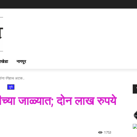
रखेडा
नागपूर
ंना रंगेहाथ अटक..
पुणे
या जाळ्यात; दोन लाख रुपये
1753