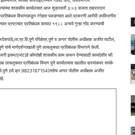
 झाल्यानंतर सापळा कारवाईदरम्यान गोविंद शिंदे, उपविभागीय
 त्यांच्या शासकीय कार्यालयात आज शुक्रवारी ३:०३ वाजता तक्रारदार
 प्रतिबंधक विभागाकडून रंगेहात पकडण्यात आले.प्रकरणी आरोपी उपविभागीय
ाण्यात भ्रष्टाचार प्रतिबंधक कायदा १९८८ अन्वये गुन्हा नोंद करण्याची
ांडे,ला.प्र.वि.पुणे परिक्षेत्र,पुणे व अप्पर पोलीस अधीक्षक अजीत पाटील,
ुणे यांचे मार्गदर्शनाखाली पुणे लाचलुचपत प्रतिबंधक विभागाने केली.
खाजगी इसम(एजंट)हे कोणतेही शासकीय काम करून देण्यासाठी कायदेशीर फी
काळ लाचलुचपत प्रतिबंधक विभाग पुणे कार्यालयास खालील क्रमांकवर सपंर्क
र.वि.पुणे (मो.क्र.9823167154)तसेच अप्पर पोलीस अधीक्षक अजीत
हे.