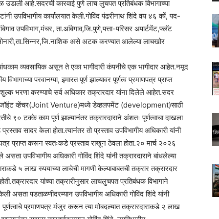
 उडाली आहे.सदरची कारवाई पुणे लाच लुचपत प्रतिबंधक विभागाच्या
ंनी उपविभागीय कार्यालयात केली.गोविंद पंढरीनाथ शिंदे वय ४६ वर्षे, पद-
ाव उपविभाग,मंचर, ता.आंबेगाव,जि.पुणे,पत्ता-परिसर अपार्टमेंट,फ्लॅट
-सोनारी,ता.सिन्नर,जि.नाशिक असे अटक करण्यात आलेल्या लाचखोर
हे बांधकाम व्यवसायिक असून ते एका भागीदारी कंपनीचे एक भागीदार आहेत.नमूद
विभागाच्या परवानग्या, इमारत पूर्ण झाल्यावर पूर्णत्व प्रमाणपत्र प्राप्त
य शुल्क भरणा करण्याचे सर्व अधिकार तक्रारदार यांना दिलेले आहेत.सदर
थे जॉइंट व्हेंचर(Joint Venture)मध्ये डेव्हलपमेंट (development)साठी
तीचे ९० टक्के काम पूर्ण झाल्यानंतर तक्रारदाराने अंशतः पूर्णत्वाचा दाखला
प्रस्ताव सादर केला होता.त्यानंतर तो प्रस्ताव उपविभागीय अधिकारी यांनी
त्र प्राप्त करून स्वतःकडे प्रस्ताव राखून ठेवला होता.२० मार्च २०२६
े असता उपविभागीय अधिकारी गोविंद शिंदे यांनी तक्रारदाराने बांधलेल्या
रदाराकडे ५ लाख रुपयाच्या लाचेची मागणी केल्याबाबतची तक्रार तक्रारदार
ी होती.तक्रारदार यांच्या तक्रारीनुसार लाचलुचपत प्रतिबंधक विभागाने
ेली असता पडताळणीदरम्यान उपविभागीय अधिकारी गोविंद शिंदे यांनी
तः पूर्णत्वाचे प्रमाणपत्र मंजुर करून त्या मोबदल्यात तक्रारदाराकडे २ लाख