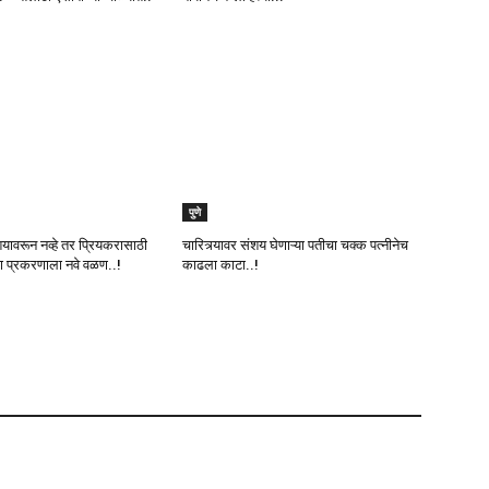
पुणे
संशयावरून नव्हे तर प्रियकरासाठी
चारित्र्यावर संशय घेणाऱ्या पतीचा चक्क पत्नीनेच
या प्रकरणाला नवे वळण..!
काढला काटा..!