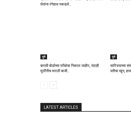
घेतांना रंगेहाथ पकडले..
पुणे
पुणे
बारावी बोर्डाच्या परीक्षेचा निकाल जाहीर; यंदाही
चारित्र्याच्या 
मुलींनीच मारली बाजी..
पतीचा खून; हत्
LATEST ARTICLES