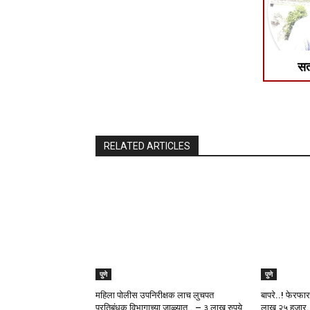
सत
RELATED ARTICLES
पुणे
पुणे
महिला पोलीस उपनिरीक्षक लाच लुचपत
बापरे..! फेरफार
प्रतिबंधक विभागाच्या जाळ्यात.. – ३ लाख रुपये
लाख २५ हजार..