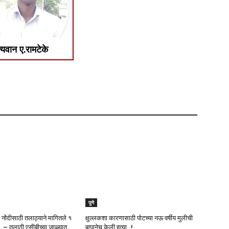
्यवान ए.रामटेके
पुणे
 नोंदीसाठी तलाठ्याने मागितले १
क्षुल्लकशा कारणासाठी पोटच्या नऊ वर्षीय मुलीची
 – तलाठी एसीबीच्या जाळ्यात..
बापानेच केली हत्या..!