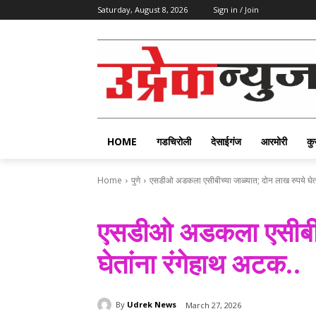
Saturday, August 8, 2026
Sign in / Join
HOME
गडचिरोली
देसाईगंज
आरमोरी
कु
Home
पुणे
एसडीओ अडकला एसीबीच्या जाळ्यात; दोन लाख रुपये घेता
एसडीओ अडकला एसीबीच्
घेतांना रंगेहाथ अटक..
By
Udrek News
March 27, 2026