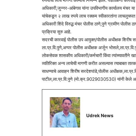
रुपयाची लाच मागणी केल्याचे निष्पन्न झाले. पडताळणी कारवाई
अधिकारी,जुन्नर-आंबेगाव यांना उपविभागीय कार्यालय मंचर या
यांचेकडून २ लाख रुपये लाच रक्कम स्वीकारतांना लाचलुचपत
अधिकारी शिंदे विरुद्ध मंचर पोलीस ठाणे,पुणे ग्रामीण पोलीस ठ
प्रक्रिया सुरु आहे.
सदरची कारवाई पोलीस उप आयुक्त/पोलीस अधीक्षक शिरीष सरदेशप
ला.प्र.वि.पुणे,अप्पर पोलीस अधीक्षक अर्जुन भोसले,ला.प्र.वि.प
लोकसेवक शासकीय अधिकारी/कर्मचारी किंवा त्यांच्यावतीने 
व्यतिरिक्त अन्य लाचेची मागणी करीत असल्यास त्याबाबत तात्
साधण्याचे आवाहन शिरीष सरदेशपांडे,पोलीस अधीक्षक,ला.प्
पाटील,ला.प्र.वि.पुणे (मो.क्र.9029030530) यांनी केले आ
Udrek News