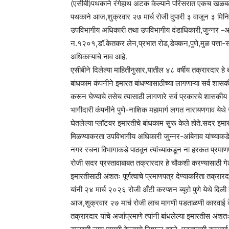
(एसीबी)पथकाने रंगेहाथ अटक केल्याने परिसरात एकच खळबळ
पथकाने आज,शुक्रवार २७ मार्च रोजी दुपारी ३ वाजून ३ मिनिटा
उपविभागीय अधिकारी तथा उपविभागीय दंडाधिकारी,जुन्नर -आंबेग
न.१२०१,डॉ.केतकर लेन,प्रभात रोड,डेक्कन,पुणे,मुळ पत्ता
अधिकाऱ्याचे नाव आहे.
एसीबीने दिलेल्या माहितीनुसार,यातील ४८ वर्षीय तक्रारदार 
बांधकाम कंपनीने इमारत बांधण्यासाठीच्या लागणाऱ्या सर्व शासकीय 
करून घेण्याचे तसेच त्यासाठी लागणारे सर्व प्रकारचे शासकी
भागीदारी कंपनीने पुणे-नाशिक महामार्ग लगत नारायणगाव ये
घेतलेल्या प्लॉटवर इमारतीचे बांधकाम सुरू केले होते.सदर इमार
मिळण्याकरता उपविभागीय अधिकारी जुन्नर-आंबेगाव यांच्याकडे 
नगर रचना विभागाकडे पाठवून त्यांच्याकडून ना हरकत प्रमाणप
रोजी सदर प्रस्तावाबाबत तक्रारदार हे चौकशी करण्यासाठी गेल
इमारतीसाठी अंशतः पूर्णत्वाचे प्रमाणपत्र देण्याकरिता तक्रा
यांनी २४ मार्च २०२६ रोजी अँटी करप्शन ब्यूरो पुणे येथे दिल
आज,शुक्रवार २७ मार्च रोजी लाच मागणी पडताळणी कारवाई क
तक्रारदार यांचे अर्जाप्रमाणे त्यांनी बांधलेल्या इमारतीस अंश