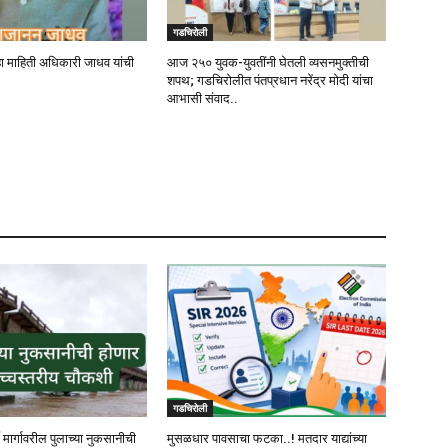
गडचिरोली
ा माहिती अधिकारी जाधव यांची
आज २५० युवक-युवतींनी घेतली व्यसनमुक्तीची
शपथ; गडचिरोलीत पंतप्रधान नरेंद्र मोदी यांचा
आभासी संवाद..
गडचिरोली
ी मार्गावरील पुलाच्या नुकसानीची
मुसळधार पावसाचा फटका..! मतदार याद्यांच्या