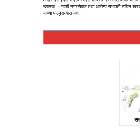
अखेर देसाईगंज नगरपरिषदेस पंतप्रधान आवास योजनेचा नि
उपलब्ध…- माजी नगरसेवक तथा आरोग्य सभापती सचिन खरक
यांच्या पाठपुराव्यास यश….
सत