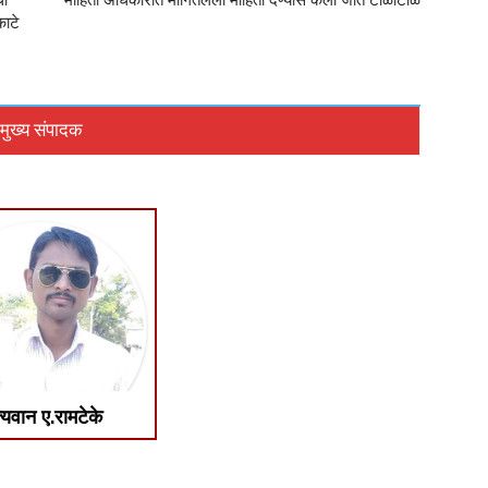
धी
माहिती अधिकारात मागितलेली माहिती देण्यास केली जाते टाळाटाळ
ाटे
मुख्य संपादक
्यवान ए.रामटेके