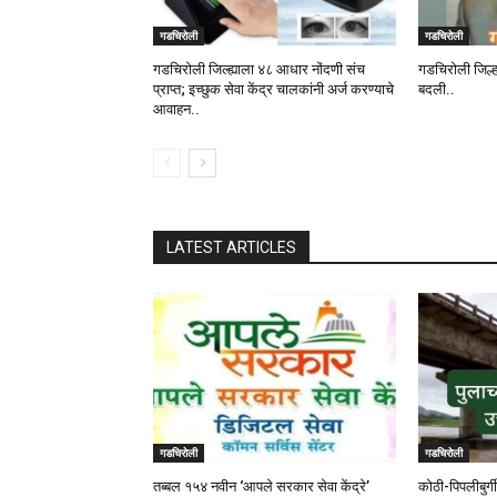
गडचिरोली
गडचिरोली
गडचिरोली जिल्ह्याला ४८ आधार नोंदणी संच
गडचिरोली जिल्ह
प्राप्त; इच्छुक सेवा केंद्र चालकांनी अर्ज करण्याचे
बदली..
आवाहन..
LATEST ARTICLES
गडचिरोली
गडचिरोली
तब्बल १५४ नवीन ‘आपले सरकार सेवा केंद्रे’
कोठी-पिपलीबुर्ग