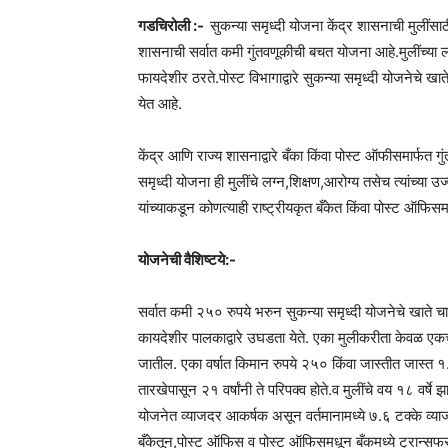
गडचिरोली :-
सुकन्या समृध्दी योजना केंद्र शासनाची मुलींसा
शासनाची सर्वात कमी गुंतवणूकीची बचत योजना आहे.मुलींच्या लग
फायदेशीर ठरते.पोस्ट विभागाद्वारे सुकन्या समृध्दी योजनेचे
येत आहे.
केंद्र आणि राज्य शासनाद्वारे बँका किंवा पोस्ट ऑफीसमार्फत गु
समृध्दी योजना ही मुलींचे लग्न,शिक्षण,आरोग्य तसेच त्यांच्या
यांच्याकडून कोणत्याही राष्ट्रीयकृत बँकेत किंवा पोस्ट ऑफि
योजनेची वैशिष्टये:-
सर्वात कमी २५० रुपये भरुन सुकन्या समृध्दी योजनेचे खाते 
कायदेशीर पालकाद्वारे उघडता येते. एका मुलीकरीता केवळ एकच
जातील. एका वर्षात किमान रुपये २५० किंवा जास्तीत जास्त १.
तारखेपासून २१ वर्षांनी ते परिपक्व होते.व मुलींचे वय १८ वर्ष
योजनेत व्याजदर आकर्षक असून वर्तमानामध्ये ७.६ टक्के व्या
बँकेतून,पोस्ट ऑफिस व पोस्ट ऑफिसमधून बँकमध्ये ट्रान्सफर