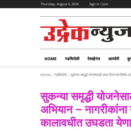
Thursday, August 6, 2026
Sign in / Join
HOME
गडचिरोली
देसाईगंज
आरमोरी
कु
Home
गडचिरोली
सुकन्या समृद्धी योजनेसाठी डाक विभागाचे विशेष अभ
सुकन्या समृद्धी योजनेस
अभियान – नागरीकांना यो
कालावधीत उघडता येणा