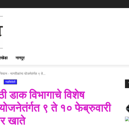
रखेडा
नागपूर
ियान - नागरीकांना योजनेतंर्गत ९ ते...
गडचिरोली
ाठी डाक विभागाचे विशेष
जनेतंर्गत ९ ते १० फेब्रुवारी
र खाते