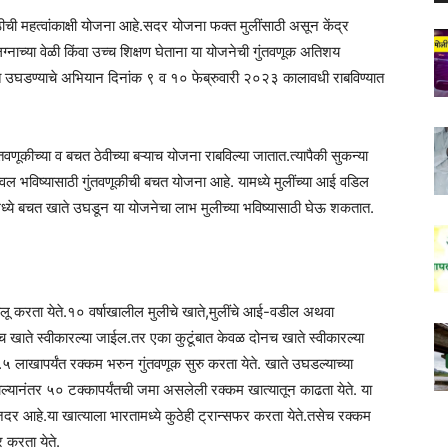
ठीची महत्वांकाक्षी योजना आहे.सदर योजना फक्त मुलींसाठी असून केंद्र
्नाच्या वेळी किंवा उच्च शिक्षण घेताना या योजनेची गुंतवणूक अतिशय
 खाते उघडण्याचे अभियान दिनांक ९ व १० फेब्रुवारी २०२३ कालावधी राबविण्यात
ंतवणूकीच्या व बचत ठेवीच्या बऱ्याच योजना राबविल्या जातात.त्यापैकी सुकन्या
 उज्वल भविष्यासाठी गुंतवणूकीची बचत योजना आहे. यामध्ये मुलींच्या आई वडिल
समध्ये बचत खाते उघडून या योजनेचा लाभ मुलीच्या भविष्यासाठी घेऊ शकतात.
चालू करता येते.१० वर्षाखालील मुलीचे खाते,मुलींचे आई-वडील अथवा
 खाते स्वीकारल्या जाईल.तर एका कुटूंबात केवळ दोनच खाते स्वीकारल्या
५ लाखापर्यंत रक्कम भरुन गुंतवणूक सुरु करता येते. खाते उघडल्याच्या
े झाल्यानंतर ५० टक्कापर्यंतची जमा असलेली रक्कम खात्यातून काढता येते. या
जदर आहे.या खात्याला भारतामध्ये कुठेही ट्रान्सफर करता येते.तसेच रक्कम
 करता येते.