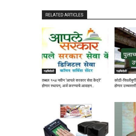
RELATED ARTICLES
गडचिरोली
गडचिरोली
तब्बल १५४ नवीन ‘आपले सरकार सेवा केंद्रे’
कोठी-पिपलीबुर्ग
होणार स्थापन; अर्ज करण्याचे आवाहन..
होणार उच्चस्तर