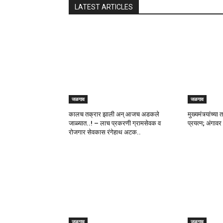
LATEST ARTICLES
जळगाव
जळगाव
कालच तक्रार झाली अन् आजच अडकले
मुख्यमंत्र्यांच्
जाळ्यात..! – लाच प्रकरणी ग्रामसेवक व
प्रयत्न; अंगाव
रोजगार सेवकास रंगेहाथ अटक..
जळगाव
जळगाव