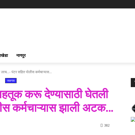
रखेडा
नागपूर
 लाच...- पंटर सहित पोलीस कर्मचाऱ्यास...
जळगाव
ाहतूक करू देण्यासाठी घेतली
ीस कर्मचाऱ्यास झाली अटक…
382