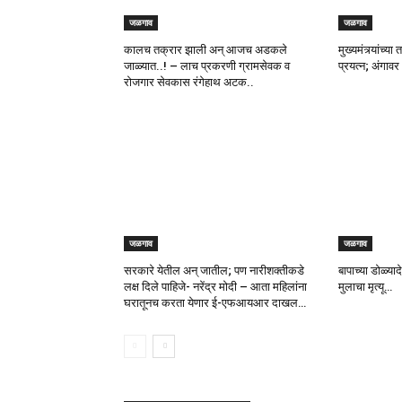
जळगाव
जळगाव
कालच तक्रार झाली अन् आजच अडकले
मुख्यमंत्र्यांच्
जाळ्यात..! – लाच प्रकरणी ग्रामसेवक व
प्रयत्न; अंगाव
रोजगार सेवकास रंगेहाथ अटक..
जळगाव
जळगाव
सरकारे येतील अन् जातील; पण नारीशक्तीकडे
बापाच्या डोळ्या
लक्ष दिले पाहिजे- नरेंद्र मोदी – आता महिलांना
मुलाचा मृत्यू…
घरातूनच करता येणार ई-एफआयआर दाखल…