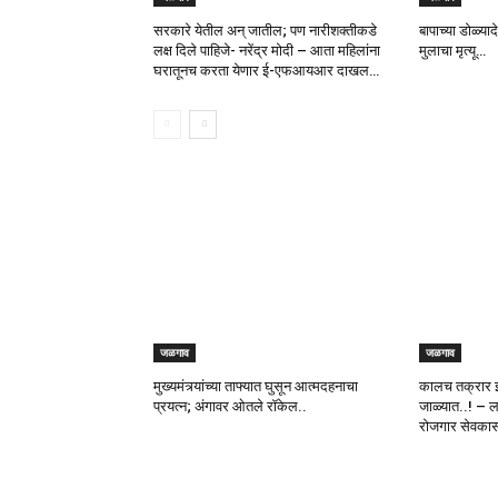
सरकारे येतील अन् जातील; पण नारीशक्तीकडे
बापाच्या डोळ्या
लक्ष दिले पाहिजे- नरेंद्र मोदी – आता महिलांना
मुलाचा मृत्यू…
घरातूनच करता येणार ई-एफआयआर दाखल…
जळगाव
जळगाव
मुख्यमंत्र्यांच्या ताफ्यात घुसून आत्मदहनाचा
कालच तक्रार
प्रयत्न; अंगावर ओतले रॉकेल..
जाळ्यात..! – 
रोजगार सेवकास