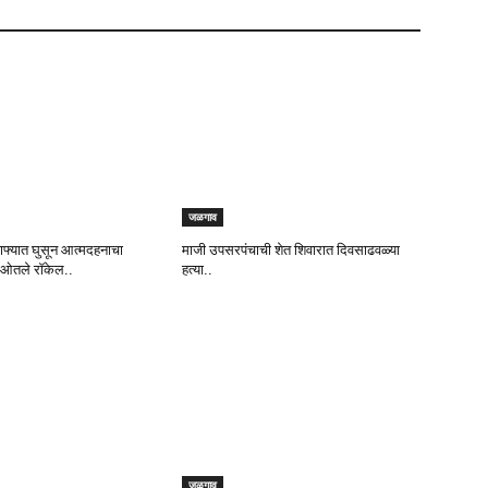
जळगाव
या ताफ्यात घुसून आत्मदहनाचा
माजी उपसरपंचाची शेत शिवारात दिवसाढवळ्या
र ओतले रॉकेल..
हत्या..
जळगाव