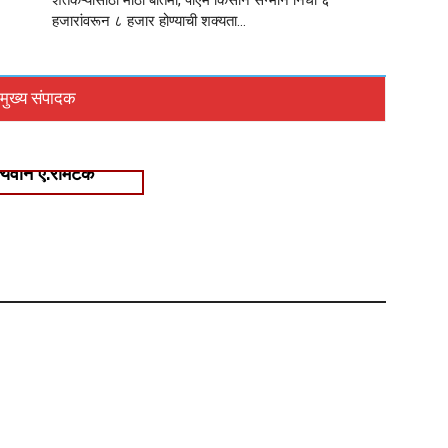
शेतकऱ्यांसाठी मोठी बातमी, पीएम किसान सन्मान निधी ६
हजारांवरून ८ हजार होण्याची शक्यता…
मुख्य संपादक
्यवान ए.रामटेके