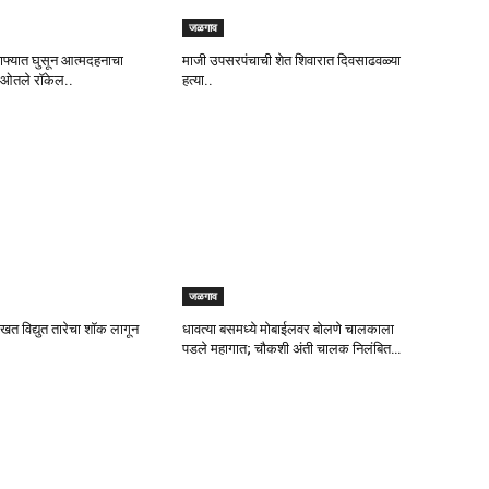
जळगाव
या ताफ्यात घुसून आत्मदहनाचा
माजी उपसरपंचाची शेत शिवारात दिवसाढवळ्या
र ओतले रॉकेल..
हत्या..
जळगाव
देखत विद्युत तारेचा शॉक लागून
धावत्या बसमध्ये मोबाईलवर बोलणे चालकाला
पडले महागात; चौकशी अंती चालक निलंबित…