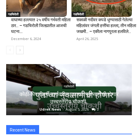
गडचिरोली
गडचिरोली
वाघाच्या हल्ल्यात २५ वर्षीय गर्भवती महिला
सकाळी नदीवर कपडे धुण्यासाठी गेलेल्या
ठार.. – गडचिरोली जिल्ह्यातील आजची
महिलांवर जंगली हत्तींचा हल्ला; तीन महिला
घटना…
जखमी.. – एकीला नागपूरला हलविले..
December 6, 2024
April 26, 2025
गडचिरोली
कोठी-पिपलीबुर्गी मार्गावरील पुलाच्या नुकसानीची होणार
उच्चस्तरीय चौकशी..
Udrek News
-
August 5, 2026
0
Recent News