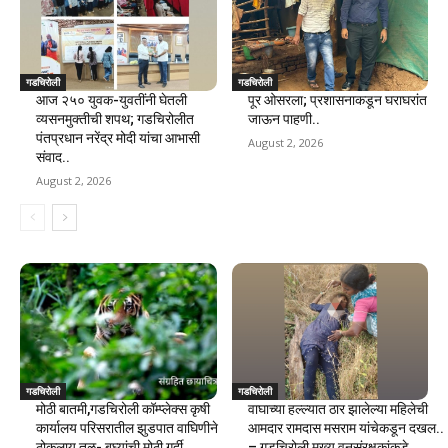
गडचिरोली
गडचिरोली
आज २५० युवक-युवतींनी घेतली
पूर ओसरला; प्रशासनाकडून घराघरांत
व्यसनमुक्तीची शपथ; गडचिरोलीत
जाऊन पाहणी..
पंतप्रधान नरेंद्र मोदी यांचा आभासी
August 2, 2026
संवाद..
August 2, 2026
गडचिरोली
गडचिरोली
मोठी बातमी,गडचिरोली कॉम्प्लेक्स कृषी
वाघाच्या हल्ल्यात ठार झालेल्या महिलेची
कार्यालय परिसरातील झुडपात वाघिणीने
आमदार रामदास मसराम यांचेकडून दखल..
ठोकलाय तळ- बघ्यांची मोठी गर्दी
– गडचिरोली मुख्य वनसंरक्षकांकडे