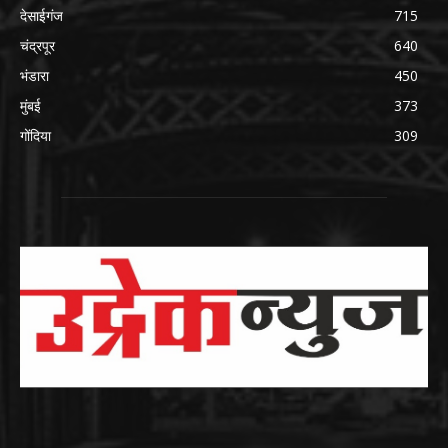
देसाईगंज
715
चंद्रपूर
640
भंडारा
450
मुंबई
373
गोंदिया
309