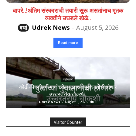
बापरे..!अंतिम संस्काराची तयारी सुरू असतांनाच मृतक
व्यक्तीने उघडले डोळे..
Udrek News
-
August 5, 2026
वर्धा
Read more
गडचिरोली
कोठी-पिपलीबुर्गी मार्गावरील पुलाच्या नुकसानीची होणार
उच्चस्तरीय चौकशी..
Udrek News
-
August 5, 2026
0
Visitor Counter