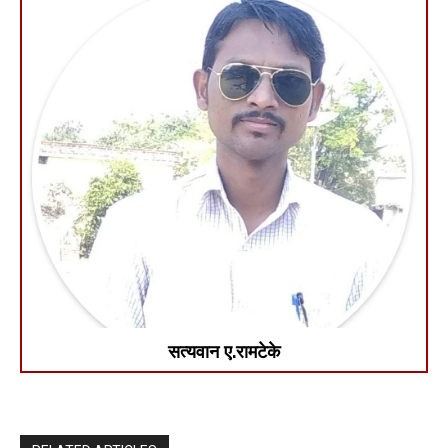
सत्यवान ए.रामटेके