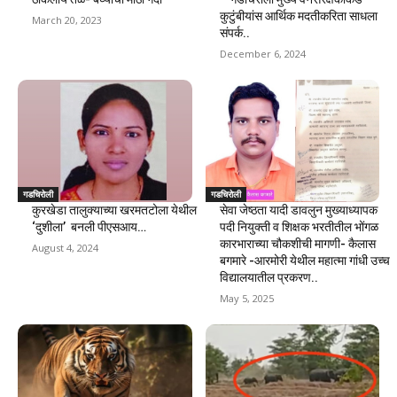
कुटुंबीयांस आर्थिक मदतीकरिता साधला
March 20, 2023
संपर्क..
December 6, 2024
गडचिरोली
गडचिरोली
कुरखेडा तालुक्याच्या खरमतटोला येथील
सेवा जेष्ठता यादी डावलुन मुख्याध्यापक
‘दुशीला’ बनली पीएसआय…
पदी नियुक्ती व शिक्षक भरतीतील भोंगळ
कारभाराच्या चौकशीची मागणी- कैलास
August 4, 2024
बगमारे -आरमोरी येथील महात्मा गांधी उच्च
विद्यालयातील प्रकरण..
May 5, 2025