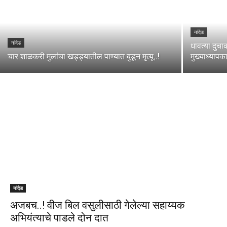
नांदेड
नांदेड
धावत्या दुच
चार शाळकरी मुलांचा खड्ड्यातील पाण्यात बुडून मृत्यू..!
मुख्याध्यापकाच
नांदेड
अजबच..! वीज बिल वसुलीसाठी गेलेल्या सहाय्यक
अभियंत्याचे पाडले दोन दात