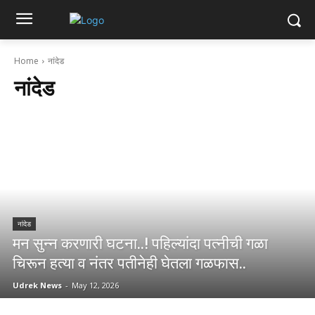
Home
नांदेड
नांदेड
नांदेड
मन सुन्न करणारी घटना..! पहिल्यांदा पत्नीची गळा
चिरून हत्या व नंतर पतीनेही घेतला गळफास..
Udrek News
-
May 12, 2026