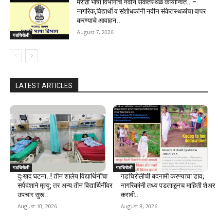
मराठी भाषा विभागाचे नवीन संकेतस्थळ कार्यान्वित.. –
नागरिक,विद्यार्थी व संशोधकांनी नवीन संकेतस्थळांचा वापर
करण्याचे आवाहन..
August 7, 2026
गडचिरोली
LATEST ARTICLES
गडचिरोली
गडचिरोली
दुःखद घटना..! तीन शालेय विद्यार्थिनींचा
गडचिरोलीची बदनामी करण्याचा डाव;
सर्पदंशाने मृत्यू; तर अन्य तीन विद्यार्थिनींवर
नागरिकांनी तथ्य पडताळूनच माहिती शेअर
उपचार सुरू..
करावी..
August 10, 2026
August 8, 2026