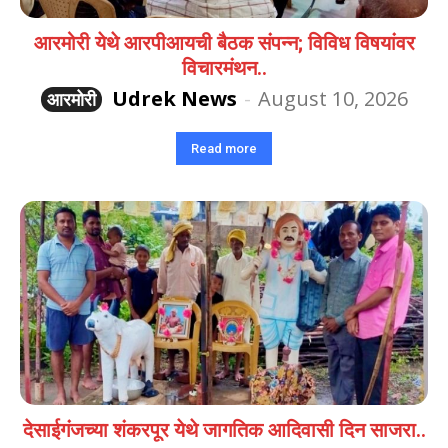
आरमोरी येथे आरपीआयची बैठक संपन्न; विविध विषयांवर
विचारमंथन..
Udrek News
-
August 10, 2026
आरमोरी
Read more
देसाईगंजच्या शंकरपूर येथे जागतिक आदिवासी दिन साजरा..