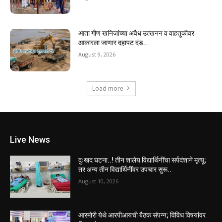
आता गौण खनिजांच्या अवैध उत्खनन व वाहतुकीवर
आकारला जाणार दहापट दंड..
August 9, 2026
Load more
Live News
दुःखद घटना..! तीन शालेय विद्यार्थिनींचा सर्पदंशाने मृत्यू;
तर अन्य तीन विद्यार्थिनींवर उपचार सुरू..
August 10, 2026
आरमोरी येथे आरपीआयची बैठक संपन्न; विविध विषयांवर