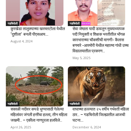
गडचिरोली
गडचिरोली
कुरखेडा तालुक्याच्या खरमतटोला येथील
सेवा जेष्ठता यादी डावलुन मुख्याध्यापक
‘दुशीला’ बनली पीएसआय…
पदी नियुक्ती व शिक्षक भरतीतील भोंगळ
कारभाराच्या चौकशीची मागणी- कैलास
August 4, 2024
बगमारे -आरमोरी येथील महात्मा गांधी उच्च
विद्यालयातील प्रकरण..
May 5, 2025
गडचिरोली
गडचिरोली
सकाळी नदीवर कपडे धुण्यासाठी गेलेल्या
वाघाच्या हल्ल्यात २५ वर्षीय गर्भवती महिला
महिलांवर जंगली हत्तींचा हल्ला; तीन महिला
ठार.. – गडचिरोली जिल्ह्यातील आजची
जखमी.. – एकीला नागपूरला हलविले..
घटना…
April 26, 2025
December 6, 2024