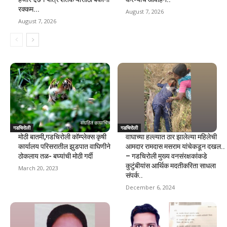
रक्कम...
August 7, 2026
August 7, 2026
गडचिरोली
गडचिरोली
मोठी बातमी,गडचिरोली कॉम्प्लेक्स कृषी
वाघाच्या हल्ल्यात ठार झालेल्या महिलेची
कार्यालय परिसरातील झुडपात वाघिणीने
आमदार रामदास मसराम यांचेकडून दखल..
ठोकलाय तळ- बघ्यांची मोठी गर्दी
– गडचिरोली मुख्य वनसंरक्षकांकडे
कुटुंबीयांस आर्थिक मदतीकरिता साधला
March 20, 2023
संपर्क..
December 6, 2024