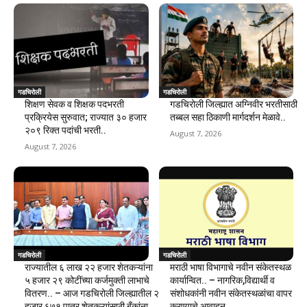
गडचिरोली
गडचिरोली
शिक्षण सेवक व शिक्षक पदभरती
गडचिरोली जिल्ह्यात अग्निवीर भरतीसाठी
प्रक्रियेस सुरुवात; राज्यात ३० हजार
तब्बल सहा ठिकाणी मार्गदर्शन मेळावे..
२०९ रिक्त पदांची भरती..
August 7, 2026
August 7, 2026
गडचिरोली
गडचिरोली
राज्यातील ६ लाख २२ हजार शेतकऱ्यांना
मराठी भाषा विभागाचे नवीन संकेतस्थळ
५ हजार २९ कोटींच्या कर्जमुक्ती लाभाचे
कार्यान्वित.. – नागरिक,विद्यार्थी व
वितरण.. – आज गडचिरोली जिल्ह्यातील २
संशोधकांनी नवीन संकेतस्थळांचा वापर
हजार ६७१ पात्र शेतकऱ्यांसाठी बँकांना
करण्याचे आवाहन..