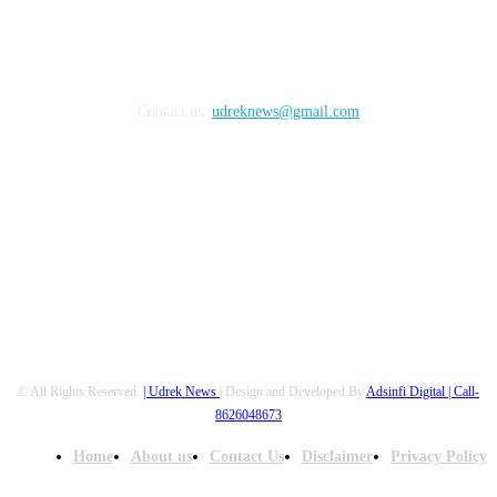
आधारित असतात. बातमी लेख व जाहिरातीतील मजकुराची वैधता उद्रेक न्यूज पाहू शकत
नाही बातमी लेख व जाहिरातीतून उद्भवणाऱ्या कोणत्याही विषयाला जबाबदार संबंधित वार्ताहर
लेखक किंवा जाहिरातदारच आहे.
Registration No-UDYAM-10-0004826
Contact us:
udreknews@gmail.com
FOLLOW US
© All Rights Reserved.
| Udrek News
| Design and Developed By
Adsinfi Digital
| Call-
8626048673
Home
About us
Contact Us
Disclaimer
Privacy Policy