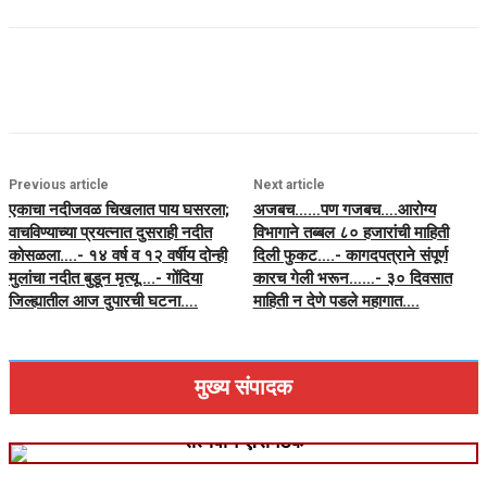
Previous article
Next article
एकाचा नदीजवळ चिखलात पाय घसरला;
अजबच……पण गजबच….आरोग्य
वाचविण्याच्या प्रयत्नात दुसराही नदीत
विभागाने तब्बल ८० हजारांची माहिती
कोसळला….- १४ वर्ष व १२ वर्षीय दोन्ही
दिली फुकट….- कागदपत्राने संपूर्ण
मुलांचा नदीत बुडून मृत्यू….- गोंदिया
कारच गेली भरून……- ३० दिवसात
जिल्ह्यातील आज दुपारची घटना….
माहिती न देणे पडले महागात….
मुख्य संपादक
सत्यवान ए.रामटेके