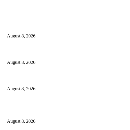
Live News
एकेकाळी ज्या भागात फडकायचे लाल,काळे झेंडे; आता पहिल्यांदाच फडकणार तिरंगा..
August 8, 2026
महागाईची झळ; दुग्धजन्य पदार्थांच्या किंमतीसह दूध विक्रीत होणार वाढ..
August 8, 2026
गडचिरोलीची बदनामी करण्याचा डाव; नागरिकांनी तथ्य पडताळूनच माहिती शेअर करावी..
August 8, 2026
Popular News
एकेकाळी ज्या भागात फडकायचे लाल,काळे झेंडे; आता पहिल्यांदाच फडकणार तिरंगा..
August 8, 2026