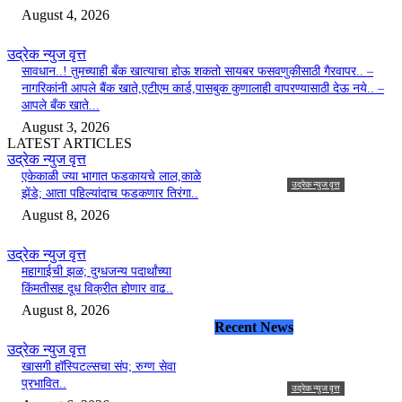
August 4, 2026
उद्रेक न्युज वृत्त
सावधान..! तुमच्याही बँक खात्याचा होऊ शकतो सायबर फसवणुकीसाठी गैरवापर.. –
नागरिकांनी आपले बैंक खाते,एटीएम कार्ड,पासबुक कुणालाही वापरण्यासाठी देऊ नये.. –
आपले बँक खाते...
August 3, 2026
LATEST ARTICLES
उद्रेक न्युज वृत्त
एकेकाळी ज्या भागात फडकायचे लाल,काळे
उद्रेक न्युज वृत्त
झेंडे; आता पहिल्यांदाच फडकणार तिरंगा..
एकेकाळी ज्या भागात फडकायचे
August 8, 2026
लाल,काळे झेंडे; आता
पहिल्यांदाच फडकणार तिरंगा..
उद्रेक न्युज वृत्त
महागाईची झळ; दुग्धजन्य पदार्थांच्या
Udrek News
-
August 8, 2026
किंमतीसह दूध विक्रीत होणार वाढ..
0
August 8, 2026
Recent News
उद्रेक न्युज वृत्त
खासगी हॉस्पिटल्सचा संप; रुग्ण सेवा
प्रभावित..
उद्रेक न्युज वृत्त