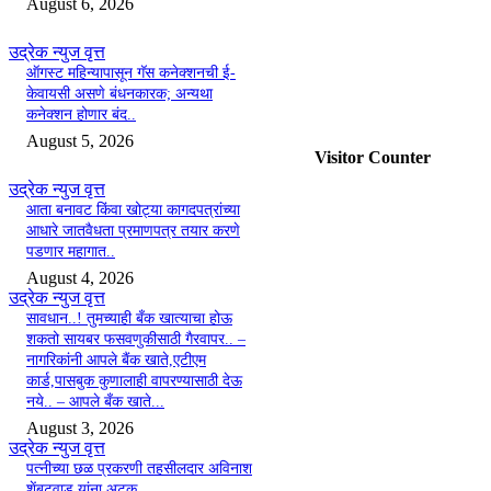
August 6, 2026
एकेकाळी ज्या भागात फडकायचे
लाल,काळे झेंडे; आता
उद्रेक न्युज वृत्त
पहिल्यांदाच फडकणार तिरंगा..
ऑगस्ट महिन्यापासून गॅस कनेक्शनची ई-
Udrek News
-
August 8, 2026
केवायसी असणे बंधनकारक; अन्यथा
0
कनेक्शन होणार बंद..
August 5, 2026
Visitor Counter
उद्रेक न्युज वृत्त
आता बनावट किंवा खोट्या कागदपत्रांच्या
आधारे जातवैधता प्रमाणपत्र तयार करणे
पडणार महागात..
August 4, 2026
उद्रेक न्युज वृत्त
सावधान..! तुमच्याही बँक खात्याचा होऊ
शकतो सायबर फसवणुकीसाठी गैरवापर.. –
नागरिकांनी आपले बैंक खाते,एटीएम
कार्ड,पासबुक कुणालाही वापरण्यासाठी देऊ
नये.. – आपले बँक खाते...
August 3, 2026
उद्रेक न्युज वृत्त
पत्नीच्या छळ प्रकरणी तहसीलदार अविनाश
शेंबटवाड यांना अटक..