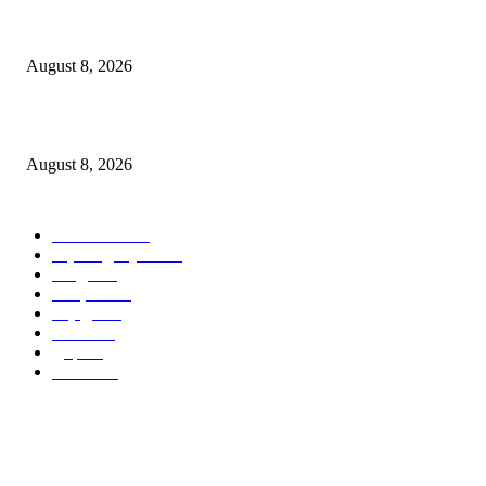
महागाईची झळ; दुग्धजन्य पदार्थांच्या किंमतीसह दूध विक्रीत होणार वाढ..
August 8, 2026
गडचिरोलीची बदनामी करण्याचा डाव; नागरिकांनी तथ्य पडताळूनच माहिती शेअर करावी..
August 8, 2026
POPULAR CATEGORY
गडचिरोली
2150
उद्रेक न्युज वृत्त
1192
नागपूर
810
देसाईगंज
716
चंद्रपूर
641
भंडारा
453
मुंबई
373
गोंदिया
309