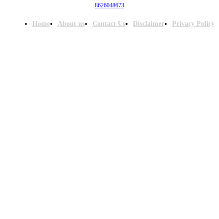
8626048673
Home
About us
Contact Us
Disclaimer
Privacy Policy