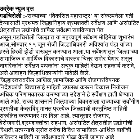
उद्रेक न्युज वृत्त
गडचिरोली :-
राज्याच्या ‘विकसित महाराष्ट्र’ या संकल्पनेला गती
देण्यासाठी प्रथमच जिल्हानिहाय श्रमशक्ती सर्वेक्षण आणि असंघटि
क्षेत्रातील उद्योगांचे वार्षिक सर्वेक्षण राबविण्यात येत
असून,गडचिरोली जिल्ह्यात या महत्त्वपूर्ण सर्वेक्षण मोहिमेचा शुभारंभ
आज,सोमवार १५ जून रोजी जिल्हाधिकारी अविश्यांत पंडा यांच्या
हस्ते हिरवी झेंडी दाखवून करण्यात आला.या सर्वेक्षणातून जिल्ह्याच्या
सामाजिक व आर्थिक विकासाचे वास्तव चित्र समोर येणार असून
नागरिकांनी सर्वेक्षण पथकांना अचूक माहिती देऊन सहकार्य करावे,
असे आवाहन जिल्हाधिकाऱ्यांनी यावेळी केले.
जिल्हास्तरावरील आर्थिक,सामाजिक आणि रोजगारविषयक
निर्देशकांची विश्वासार्ह माहिती उपलब्ध करून विकास नियोजन
अधिक परिणामकारक करण्याच्या उद्देशाने हे सर्वेक्षण हाती घेण्यात
आले आहे. राज्य शासनाने जिल्ह्याच्या विकासाला राज्याच्या सर्वांगी
प्रगतीचा केंद्रबिंदू मानत प्रत्येक जिल्ह्याची वस्तुनिष्ठ माहिती
संकलित करण्यावर भर दिला आहे. त्यानुसार रोजगार,
बेरोजगारी,श्रमशक्तीचा सहभाग, असंघटित क्षेत्रातील उद्योगांची
स्थिती,उत्पन्नाचे स्रोत तसेच विविध सामाजिक-आर्थिक बाबींची
सविस्तर माहिती या सर्वेक्षणाद्वारे गोळा केली जाणार आहे.