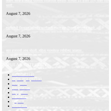
शिक्षण सेवक व शिक्षक पदभरती प्रक्रियेस सुरुवात; राज्यात ३० हजार २०९ रिक्त पदांची
भरती..
August 7, 2026
गडचिरोली जिल्ह्यात अग्निवीर भरतीसाठी तब्बल सहा ठिकाणी मार्गदर्शन मेळावे..
August 7, 2026
सात हजाराची लाच भोवली; महिला ग्रामसेवक एसीबीच्या जाळ्यात..
August 7, 2026
POPULAR CATEGORY
गडचिरोली
2149
उद्रेक न्युज वृत्त
1190
नागपूर
810
देसाईगंज
716
चंद्रपूर
641
भंडारा
453
मुंबई
373
गोंदिया
309