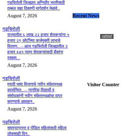
गडचिरोली जिल्ह्यात अग्निवीर भरतीसाठी
0
तब्बल सहा ठिकाणी मार्गदर्शन मेळावे..
August 7, 2026
Recent News
गडचिरोली
राज्यातील ६ लाख २२ हजार शेतकऱ्यांना ५
गडचिरोली
हजार २९ कोटींच्या कर्जमुक्ती लाभाचे
शिक्षण सेवक व शिक्षक पदभरती
वितरण.. – आज गडचिरोली जिल्ह्यातील २
प्रक्रियेस सुरुवात; राज्यात ३
हजार ६७१ पात्र शेतकऱ्यांसाठी बँकांना
हजार २०९ रिक्त पदांची भरती.
रक्कम...
August 7, 2026
Udrek News
-
August 7, 2026
0
गडचिरोली
Visitor Counter
मराठी भाषा विभागाचे नवीन संकेतस्थळ
कार्यान्वित.. – नागरिक,विद्यार्थी व
संशोधकांनी नवीन संकेतस्थळांचा वापर
करण्याचे आवाहन..
August 7, 2026
गडचिरोली
समस्याग्रस्त व पीडित महिलांसाठी महिला
लोकशाही दिन..