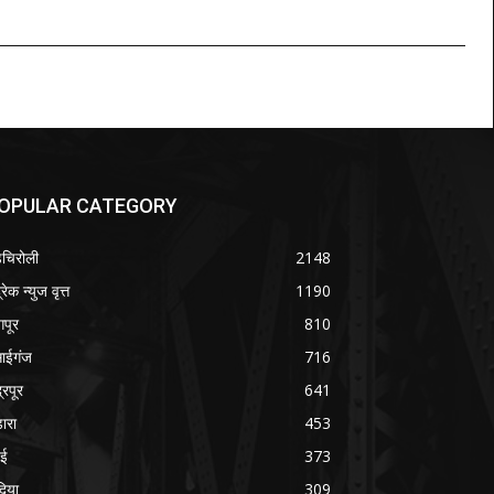
OPULAR CATEGORY
चिरोली
2148
रेक न्युज वृत्त
1190
गपूर
810
साईगंज
716
्रपूर
641
डारा
453
बई
373
दिया
309