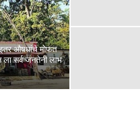
 व इतर औषधांचे मोफत
न ला सर्व जनतेनी लाभ