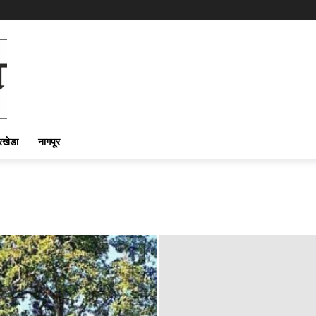
रखेडा
नागपूर