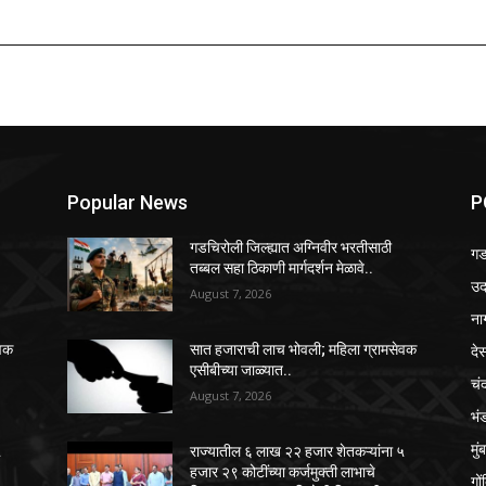
Popular News
P
गडचिरोली जिल्ह्यात अग्निवीर भरतीसाठी
गड
तब्बल सहा ठिकाणी मार्गदर्शन मेळावे..
उद्
August 7, 2026
ना
दे
ेवक
सात हजाराची लाच भोवली; महिला ग्रामसेवक
एसीबीच्या जाळ्यात..
चंद
August 7, 2026
भं
मुं
५
राज्यातील ६ लाख २२ हजार शेतकऱ्यांना ५
हजार २९ कोटींच्या कर्जमुक्ती लाभाचे
गों