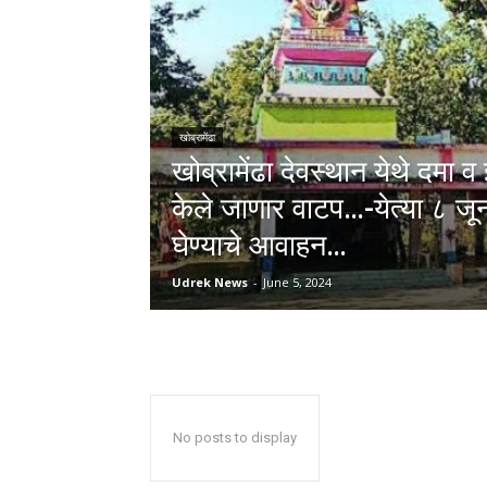
खोब्रामेंढा
खोब्रामेंढा देवस्थान येथे दमा
केले जाणार वाटप…-येत्या ८ जू
घेण्याचे आवाहन…
Udrek News
-
June 5, 2024
No posts to display