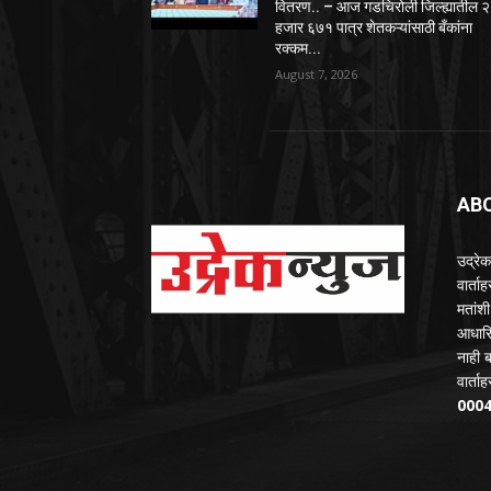
वितरण.. – आज गडचिरोली जिल्ह्यातील २
हजार ६७१ पात्र शेतकऱ्यांसाठी बँकांना
रक्कम...
August 7, 2026
AB
उद्रेक
वार्त
मतांशी
आधारि
नाही 
वार्त
000