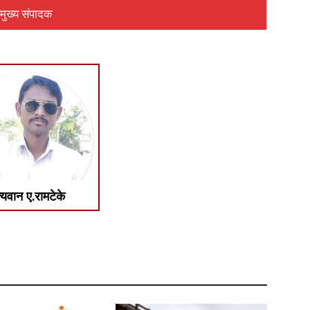
मुख्य संपादक
्यवान ए.रामटेके