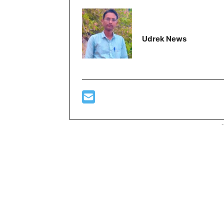
Udrek News
-