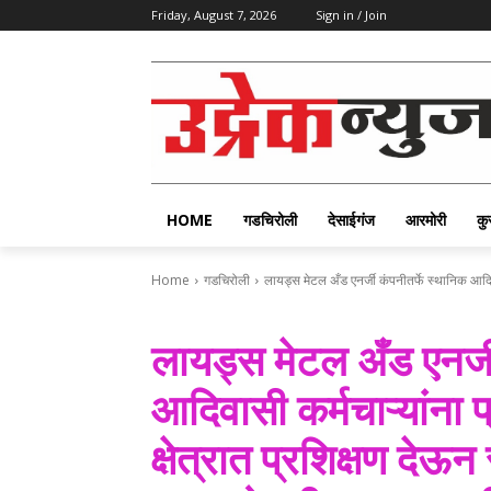
Friday, August 7, 2026
Sign in / Join
HOME
गडचिरोली
देसाईगंज
आरमोरी
कु
Home
गडचिरोली
लायड्स मेटल अँड एनर्जी कंपनीतर्फे स्थानिक आदिवास
लायड्स मेटल अँड एनर्जी
आदिवासी कर्मचाऱ्यांना 
क्षेत्रात प्रशिक्षण देऊ