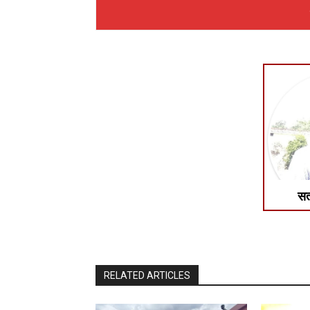
सत
RELATED ARTICLES