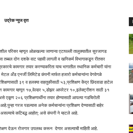
उद्रेक न्युज वृत्त
दनशील परिसर म्हणून ओळखल्या जाणाऱ्या एटापल्ली तालुक्यातील सुरजागड
ला तब्बल दोन दशके वाट पहावी लागली व खनिकर्म विभागाकडून रीतसर
 प्रकारचे कामगार तयार करण्याकरिता याच भागातील स्थानिक कर्मचारी यांना
टल अँड एनर्जी लिमिटेड कंपनी मार्फत हजारो कर्मचाऱ्यांना वेगवेगळे
प्रशिक्षणासाठी ३९ व हलक्या वाहतुकीसाठी ५३,प्रशिक्षण केंद्र छिंदवाडा हाटेल
्खनन कामगार म्हणून १७,वेल्डर ५,डोझर आपरेटर १०,इलेक्ट्रीशन साठी ३१
 असे एकूण २०६ प्रशिक्षणार्थीना तयार होण्यासाठी आपल्या गडचिरोली
े.पुन्हा गरज पडल्यास अनेक कर्मचाऱ्यांना प्रशिक्षण देण्यासाठी बाहेर
णार असल्याचे कटिबद्ध आहोत; असे कंपनी ने म्हटले आहे.
रशिक्षण देऊन रोजगार उपलब्ध करून देणार असल्याची माहिती आहे.