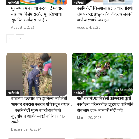
गडचिरोली
गडचिरोली
मुसळधार पावसाचा फटका..! मतदार
गडचिरोली जिल्ह्याला ४८ आधार नोंदणी
याद्यांच्या विशेष सखोल पुनरिक्षणाचा
संच प्राप्त; इच्छुक सेवा केंद्र चालकांनी
सुधारित कार्यक्रम जाहीर..
अर्ज करण्याचे आवाहन..
August 5, 2026
August 4, 2026
गडचिरोली
गडचिरोली
वाघाच्या हल्ल्यात ठार झालेल्या महिलेची
मोठी बातमी,गडचिरोली कॉम्प्लेक्स कृषी
आमदार रामदास मसराम यांचेकडून दखल..
कार्यालय परिसरातील झुडपात वाघिणीने
– गडचिरोली मुख्य वनसंरक्षकांकडे
ठोकलाय तळ- बघ्यांची मोठी गर्दी
कुटुंबीयांस आर्थिक मदतीकरिता साधला
March 20, 2023
संपर्क..
December 6, 2024