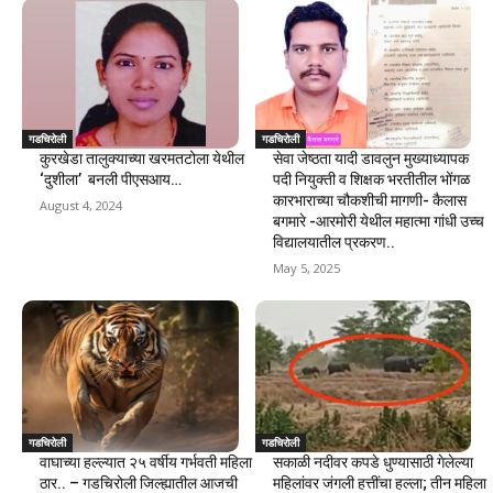
गडचिरोली
गडचिरोली
कुरखेडा तालुक्याच्या खरमतटोला येथील
सेवा जेष्ठता यादी डावलुन मुख्याध्यापक
‘दुशीला’ बनली पीएसआय…
पदी नियुक्ती व शिक्षक भरतीतील भोंगळ
कारभाराच्या चौकशीची मागणी- कैलास
August 4, 2024
बगमारे -आरमोरी येथील महात्मा गांधी उच्च
विद्यालयातील प्रकरण..
May 5, 2025
गडचिरोली
गडचिरोली
वाघाच्या हल्ल्यात २५ वर्षीय गर्भवती महिला
सकाळी नदीवर कपडे धुण्यासाठी गेलेल्या
ठार.. – गडचिरोली जिल्ह्यातील आजची
महिलांवर जंगली हत्तींचा हल्ला; तीन महिला