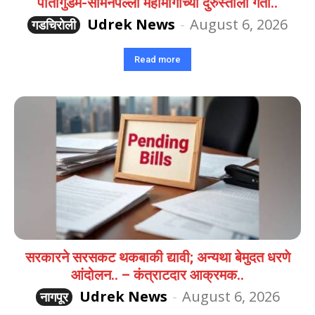
पातागुडम-सोमनपल्ली महामार्गाच्या दुरुस्तीला गती..
Udrek News
-
August 6, 2026
गडचिरोली
Read more
सरकारने सरसकट थकबाकी द्यावी; अन्यथा बेमुदत धरणे
आंदोलन.. – कंत्राटदार आक्रमक..
Udrek News
-
August 6, 2026
नागपूर