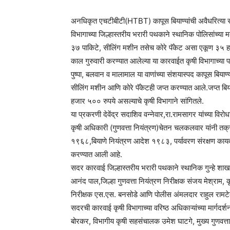
अनधिकृत एचटीबीटी(HTBT) कापूस बियाण्यांची अवैधरित्या सा
विभागाच्या जिल्हास्तरीय भरारी पथकाने स्थानिक पोलिसांच्या
३७ पाकिटे, सीलिंग मशीन तसेच कोरे पॅकेट असा एकूण ३५ हज
काल गुरुवारी करण्यात आलेल्या या कारवाईत कृषी विभागाच्य
पुष्पा, बलवान व मालामाल या वाणांच्या संशयास्पद कापूस बिया
सीलिंग मशीन आणि कोरे पॅकेटही जप्त करण्यात आले.जप्त बि
हजार ५०० रुपये असल्याचे कृषी विभागाने सांगितले.
या प्रकरणी देवेंद्र सदाशिव वन्नेवार,रा.रामसागर यांच्या विरो
कृषी अधिकारी (गुणवत्ता नियंत्रण)चेतन चलकलवार यांनी तक्
१९६८,बियाणे नियंत्रण आदेश १९८३, पर्यावरण संरक्षण का
करण्यात आली आहे.
सदर कारवाई जिल्हास्तरीय भरारी पथकाने स्थानिक गुन्हे शाख
आनंद पाल,जिल्हा गुणवत्ता नियंत्रण निरीक्षक संजय मेश्र
निरीक्षक एस.एस. बनसोडे आणि पोलीस अंमलदार राहुल रामटेक
सदरची कारवाई कृषी विभागाच्या वरिष्ठ अधिकाऱ्यांच्या मार्गद
बोरकर, विभागीय कृषी सहसंचालक उमेश घाटगे, मुख्य गुणवत्ता