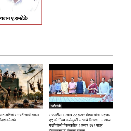
्यवान ए.रामटेके
गडचिरोली
्यात अग्निवीर भरतीसाठी तब्बल
राज्यातील ६ लाख २२ हजार शेतकऱ्यांना ५ हजार
दर्शन मेळावे..
२९ कोटींच्या कर्जमुक्ती लाभाचे वितरण.. – आज
गडचिरोली जिल्ह्यातील २ हजार ६७१ पात्र
शेतकऱ्यांसाठी बँकांना रक्कम...