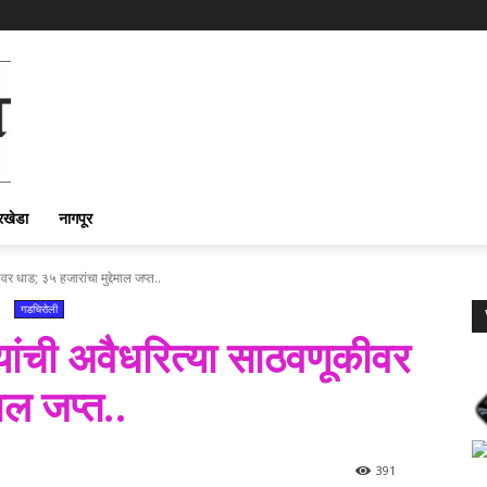
रखेडा
नागपूर
र धाड; ३५ हजारांचा मुद्देमाल जप्त..
गडचिरोली
यांची अवैधरित्या साठवणूकीवर
माल जप्त..
391