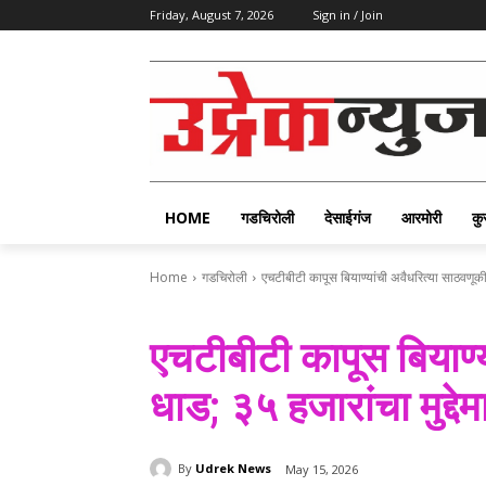
Friday, August 7, 2026
Sign in / Join
HOME
गडचिरोली
देसाईगंज
आरमोरी
कु
Home
गडचिरोली
एचटीबीटी कापूस बियाण्यांची अवैधरित्या साठवणूकीव
एचटीबीटी कापूस बियाण्
धाड; ३५ हजारांचा मुद्दे
By
Udrek News
May 15, 2026