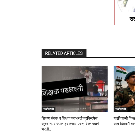
सत
RELATED ARTICLES
गडचिरोली
गडचिरोली
शिक्षण सेवक व शिक्षक पदभरती प्रक्रियेस
गडचिरोली जिल्ह
सुरुवात; राज्यात ३० हजार २०९ रिक्त पदांची
सहा ठिकाणी मार्ग
भरती..