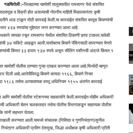
गडचिरोली :-
जिल्ह्याच्या चामोर्शी तालुक्यातील रामसागर येथे संशयित
ठवणूक व विक्री होत असल्याची गोपनीय माहिती मिळाल्यानंतर कृषी
 मदतीने धाड टाकून मोठी कारवाई केली.या कारवाईत संशयित कापूस बियाण्यांची
ार ४३७ रुपयांचा मुद्देमाल जप्त करण्यात आला आहे.
ा पथकाने सापळा रचून रामसागर येथील संशयित ठिकाणी छापा टाकला.यावेळी
ण्यांची ३७ पाकिटे आढळून आली.यासोबतच बियाणे पॅकिंगसाठी वापरण्यात येणारे
याण्यांची किंमत ३३ हजार ९३७ रुपये असून सीलिंग मशीनची अंदाजे किंमत १
धात चामोर्शी पोलीस ठाण्यात गुन्हा दाखल करण्यात आला आहे.फिर्यादी म्हणून
रार दिली आहे.आरोपीविरुद्ध बियाणे कायदा १९६६, बियाणे नियम
यदा १९८६ तसेच अत्यावश्यक वस्तू अधिनियम १९५५ अंतर्गत कारवाई
ा आणि चामोर्शी पोलीस स्टेशनच्या सहकार्याने केली.कारवाईत मोहीम अधिकारी
ाम, कृषी अधिकारी चेतन चलकलवार तसेच पोलीस विभागाकडून सहाय्यक पोलीस
े यांनी सहभाग घेतला.
र्शनाखाली करण्यात आली.यामध्ये संचालक (निविष्ठा व गुणनियंत्रण)सुनील
 नियंत्रण अधिकारी प्रविण देशमुख, जिल्हा अधीक्षक कृषी अधिकारी प्रीती