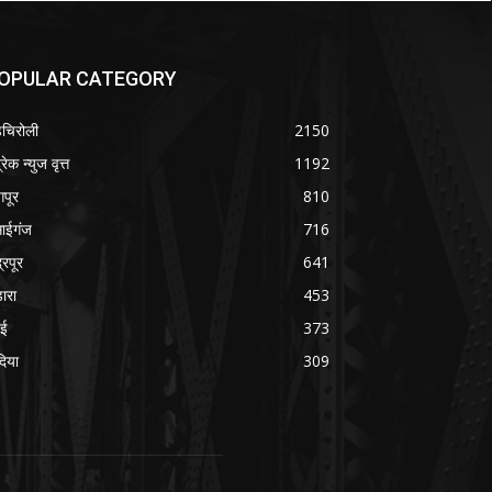
OPULAR CATEGORY
चिरोली
2150
रेक न्युज वृत्त
1192
गपूर
810
साईगंज
716
्रपूर
641
डारा
453
बई
373
दिया
309