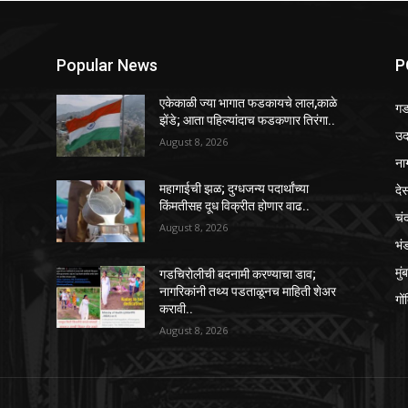
Popular News
P
एकेकाळी ज्या भागात फडकायचे लाल,काळे
गड
झेंडे; आता पहिल्यांदाच फडकणार तिरंगा..
उद्
August 8, 2026
ना
दे
महागाईची झळ; दुग्धजन्य पदार्थांच्या
किंमतीसह दूध विक्रीत होणार वाढ..
चंद
August 8, 2026
भं
मुं
गडचिरोलीची बदनामी करण्याचा डाव;
नागरिकांनी तथ्य पडताळूनच माहिती शेअर
गों
करावी..
August 8, 2026