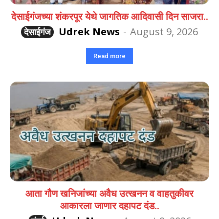
देसाईगंजच्या शंकरपूर येथे जागतिक आदिवासी दिन साजरा..
Udrek News
-
August 9, 2026
देसाईगंज
Read more
आता गौण खनिजांच्या अवैध उत्खनन व वाहतुकीवर
आकारला जाणार दहापट दंड..