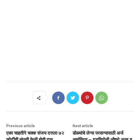
Previous article
Next article
एका चाहतीने चक्क संजय दत्तला ७२
डोळ्यांचे लेन्स परवान्यासाठी अर्ज
कोटींची संपत्ती केली होती दान…
आमंत्रित – गडचिरोली औषधे,अन्न व