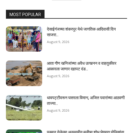
MOST POPULAR
देसाईगंजच्या शंकरपूर येथे जागतिक आदिवासी दिन
साजरा..
August 9, 2026
आता गौण खनिजांच्या अवैध उत्खनन व वाहतुकीवर
आकारला जाणार दहापट दंड..
August 9, 2026
धावपट्टीवरून घसरला विमान; अजित पवारांच्या आठवणी
ताज्या..
August 9, 2026
पळवून नेलेल्या अल्पवयीन मुलीचा शोध घेण्यात पोलिसांना