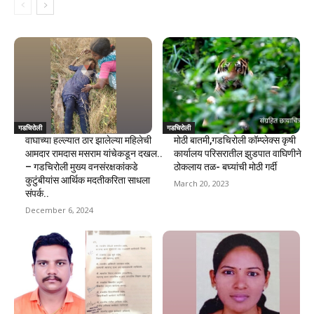
गडचिरोली
गडचिरोली
वाघाच्या हल्ल्यात ठार झालेल्या महिलेची
मोठी बातमी,गडचिरोली कॉम्प्लेक्स कृषी
आमदार रामदास मसराम यांचेकडून दखल..
कार्यालय परिसरातील झुडपात वाघिणीने
– गडचिरोली मुख्य वनसंरक्षकांकडे
ठोकलाय तळ- बघ्यांची मोठी गर्दी
कुटुंबीयांस आर्थिक मदतीकरिता साधला
March 20, 2023
संपर्क..
December 6, 2024