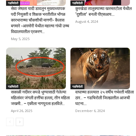
गडचिरोली
गडचिरोली
सेवा जेष्ठता यादी डावलुन मुख्याध्यापक
कुरखेडा तालुक्याच्या खरमतटोला येथील
पदी नियुक्ती व शिक्षक भरतीतील भोंगळ
‘दुशीला’ बनली पीएसआय…
कारभाराच्या चौकशीची मागणी- कैलास
August 4, 2024
बगमारे -आरमोरी येथील महात्मा गांधी उच्च
विद्यालयातील प्रकरण..
May 5, 2025
गडचिरोली
गडचिरोली
सकाळी नदीवर कपडे धुण्यासाठी गेलेल्या
वाघाच्या हल्ल्यात २५ वर्षीय गर्भवती महिला
महिलांवर जंगली हत्तींचा हल्ला; तीन महिला
ठार.. – गडचिरोली जिल्ह्यातील आजची
जखमी.. – एकीला नागपूरला हलविले..
घटना…
April 26, 2025
December 6, 2024