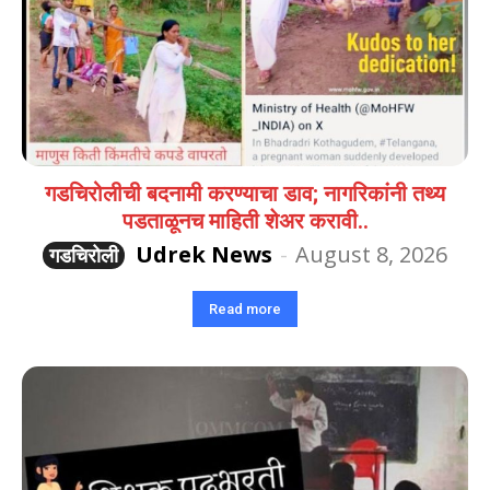
गडचिरोलीची बदनामी करण्याचा डाव; नागरिकांनी तथ्य
पडताळूनच माहिती शेअर करावी..
Udrek News
-
August 8, 2026
गडचिरोली
Read more