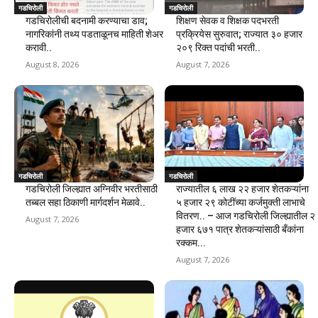
गडचिरोली
गडचिरोली
गडचिरोलीची बदनामी करण्याचा डाव;
शिक्षण सेवक व शिक्षक पदभरती
नागरिकांनी तथ्य पडताळूनच माहिती शेअर
प्रक्रियेस सुरुवात; राज्यात ३० हजार
करावी..
२०९ रिक्त पदांची भरती..
August 8, 2026
August 7, 2026
गडचिरोली
गडचिरोली
गडचिरोली जिल्ह्यात अग्निवीर भरतीसाठी
राज्यातील ६ लाख २२ हजार शेतकऱ्यांना
तब्बल सहा ठिकाणी मार्गदर्शन मेळावे..
५ हजार २९ कोटींच्या कर्जमुक्ती लाभाचे
वितरण.. – आज गडचिरोली जिल्ह्यातील २
August 7, 2026
हजार ६७१ पात्र शेतकऱ्यांसाठी बँकांना
रक्कम...
August 7, 2026