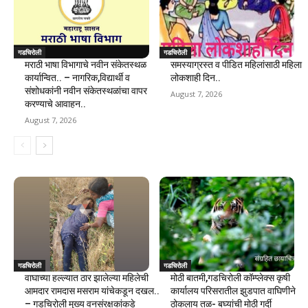
गडचिरोली
गडचिरोली
मराठी भाषा विभागाचे नवीन संकेतस्थळ
समस्याग्रस्त व पीडित महिलांसाठी महिला
कार्यान्वित.. – नागरिक,विद्यार्थी व
लोकशाही दिन..
संशोधकांनी नवीन संकेतस्थळांचा वापर
August 7, 2026
करण्याचे आवाहन..
August 7, 2026
गडचिरोली
गडचिरोली
वाघाच्या हल्ल्यात ठार झालेल्या महिलेची
मोठी बातमी,गडचिरोली कॉम्प्लेक्स कृषी
आमदार रामदास मसराम यांचेकडून दखल..
कार्यालय परिसरातील झुडपात वाघिणीने
– गडचिरोली मुख्य वनसंरक्षकांकडे
ठोकलाय तळ- बघ्यांची मोठी गर्दी