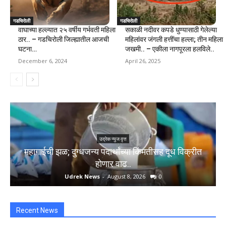
गडचिरोली
गडचिरोली
वाघाच्या हल्ल्यात २५ वर्षीय गर्भवती महिला
सकाळी नदीवर कपडे धुण्यासाठी गेलेल्या
ठार.. – गडचिरोली जिल्ह्यातील आजची
महिलांवर जंगली हत्तींचा हल्ला; तीन महिला
घटना…
जखमी.. – एकीला नागपूरला हलविले..
December 6, 2024
April 26, 2025
उद्रेक न्युज वृत्त
महागाईची झळ; दुग्धजन्य पदार्थांच्या किंमतीसह दूध विक्रीत
होणार वाढ..
Udrek News
-
August 8, 2026
0
Recent News