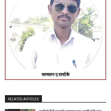
सत्यवान ए.रामटेके
RELATED ARTICLES