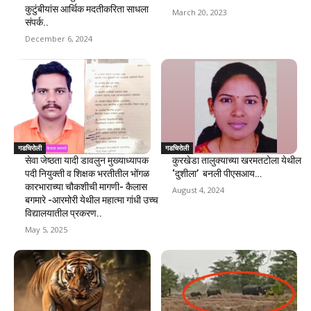
कुटुंबीयांस आर्थिक मदतीकरिता साधला
March 20, 2023
संपर्क..
December 6, 2024
गडचिरोली
गडचिरोली
सेवा जेष्ठता यादी डावलुन मुख्याध्यापक
कुरखेडा तालुक्याच्या खरमतटोला येथील
पदी नियुक्ती व शिक्षक भरतीतील भोंगळ
‘दुशीला’ बनली पीएसआय…
कारभाराच्या चौकशीची मागणी- कैलास
August 4, 2024
बगमारे -आरमोरी येथील महात्मा गांधी उच्च
विद्यालयातील प्रकरण..
May 5, 2025