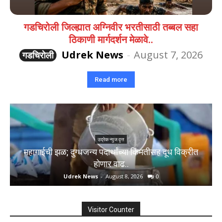
गडचिरोली जिल्ह्यात अग्निवीर भरतीसाठी तब्बल सहा
ठिकाणी मार्गदर्शन मेळावे..
Udrek News
-
August 7, 2026
गडचिरोली
Read more
उद्रेक न्युज वृत्त
महागाईची झळ; दुग्धजन्य पदार्थांच्या किंमतीसह दूध विक्रीत
होणार वाढ..
Udrek News
-
August 8, 2026
0
Visitor Counter