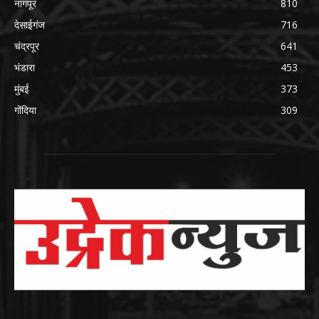
नागपूर
810
देसाईगंज
716
चंद्रपूर
641
भंडारा
453
मुंबई
373
गोंदिया
309