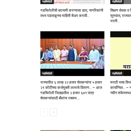
गडचिरोली
गडचिरोली
गडचिरोलीची बदनामी करण्याचा डाव; नागरिकांनी
शिक्षण सेवक व 
तथ्य पडताळूनच माहिती शेअर करावी..
सुरुवात; राज्या
भरती..
गडचिरोली
गडचिरोली
राज्यातील ६ लाख २२ हजार शेतकऱ्यांना ५ हजार
मराठी भाषा विभ
२९ कोटींच्या कर्जमुक्ती लाभाचे वितरण.. – आज
कार्यान्वित.. – 
गडचिरोली जिल्ह्यातील २ हजार ६७१ पात्र
नवीन संकेतस्थळ
शेतकऱ्यांसाठी बँकांना रक्कम...