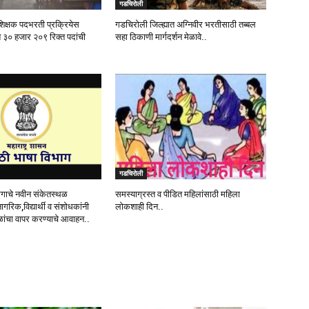
गडचिरोली
शिक्षक पदभरती प्रक्रियेस
गडचिरोली जिल्ह्यात अग्निवीर भरतीसाठी तब्बल
त ३० हजार २०९ रिक्त पदांची
सहा ठिकाणी मार्गदर्शन मेळावे..
गडचिरोली
ागाचे नवीन संकेतस्थळ
समस्याग्रस्त व पीडित महिलांसाठी महिला
नागरिक,विद्यार्थी व संशोधकांनी
लोकशाही दिन..
ांचा वापर करण्याचे आवाहन..