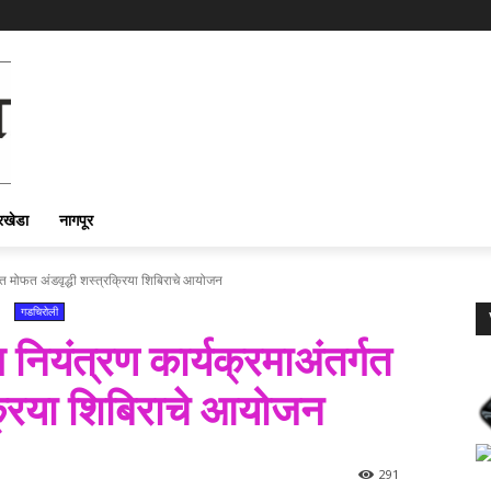
रखेडा
नागपूर
्गत मोफत अंडवृद्धी शस्त्रक्रिया शिबिराचे आयोजन
गडचिरोली
 नियंत्रण कार्यक्रमाअंतर्गत
क्रिया शिबिराचे आयोजन
291