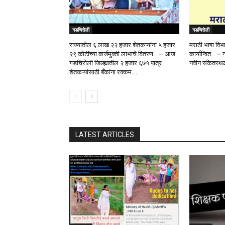
गडचिरोली
गडचिरोली
राज्यातील ६ लाख २२ हजार शेतकऱ्यांना ५ हजार
मराठी भाषा विभ
२९ कोटींच्या कर्जमुक्ती लाभाचे वितरण.. – आज
कार्यान्वित.. – 
गडचिरोली जिल्ह्यातील २ हजार ६७१ पात्र
नवीन संकेतस्थळ
शेतकऱ्यांसाठी बँकांना रक्कम...
LATEST ARTICLES