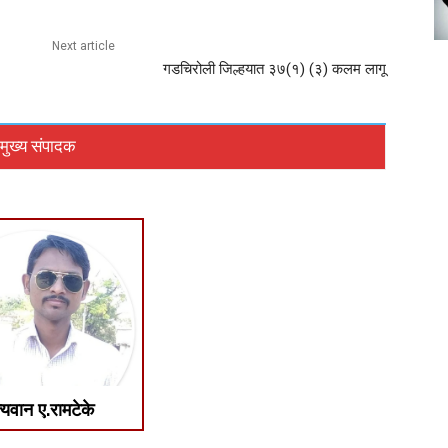
Next article
गडचिरोली जिल्हयात ३७(१) (३) कलम लागू
मुख्य संपादक
्यवान ए.रामटेके