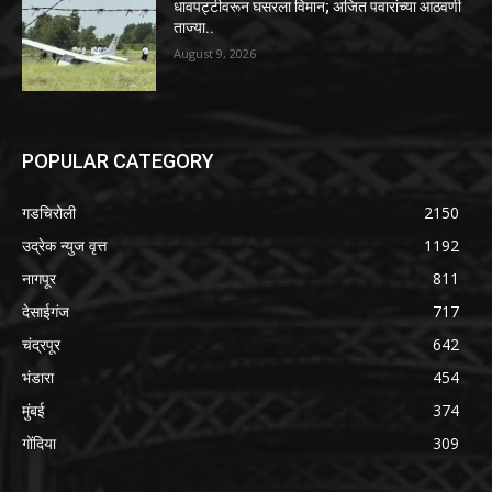
धावपट्टीवरून घसरला विमान; अजित पवारांच्या आठवणी
ताज्या..
August 9, 2026
POPULAR CATEGORY
गडचिरोली
2150
उद्रेक न्युज वृत्त
1192
नागपूर
811
देसाईगंज
717
चंद्रपूर
642
भंडारा
454
मुंबई
374
गोंदिया
309